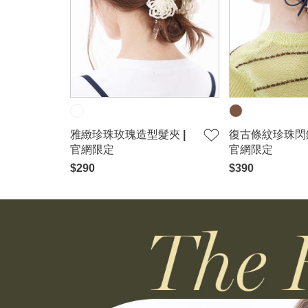
雅緻珍珠玫瑰造型髮夾 |
復古條紋珍珠閃鑽
官網限定
官網限定
$290
$390