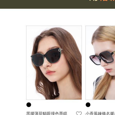
黑膠薄荷貓眼撞色墨鏡
小香風鍊條名媛