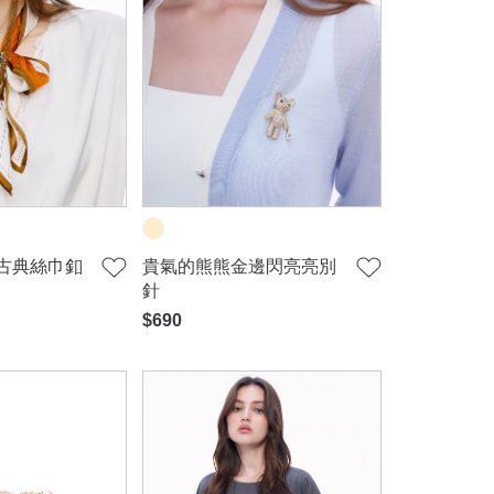
古典絲巾釦
貴氣的熊熊金邊閃亮亮別
針
$690