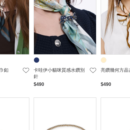
巾釦
卡哇伊小貓咪質感水鑽別
亮鑽幾何方晶
針
$490
$490