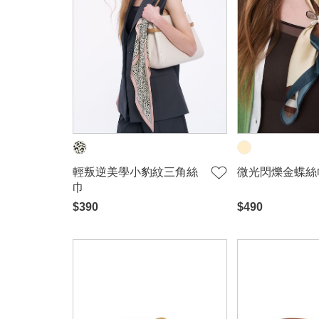
輕叛逆美學小豹紋三角絲
微光閃爍金蝶絲
巾
$390
$490