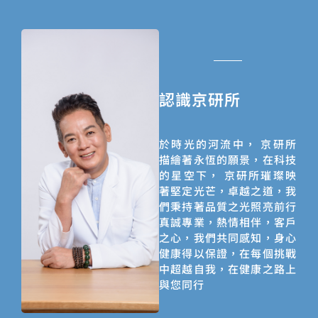
認識京研所
於時光的河流中， 京研所
描繪著永恆的願景，在科技
的星空下， 京研所璀璨映
著堅定光芒，卓越之道，我
們秉持著品質之光照亮前行
真誠專業，熱情相伴，客戶
之心，我們共同感知，身心
健康得以保證，在每個挑戰
中超越自我，在健康之路上
與您同行