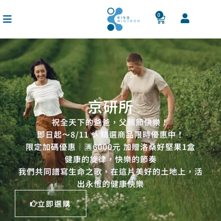
跳
至
0
購
主
物
籃
要
內
容
京研所
祝全天下的爸爸，父親節快樂！
即日起～8/11 ✨ 精選商品限時優惠中！
限定加碼優惠｜🈵6000元 加贈洛桑好堅果1盒
健康的旋律，快樂的節奏
我們共同譜寫生命之歌，在這片美好的土地上，活
出永恆的健康快樂
立即選購