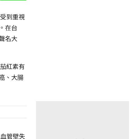
受到重視
。在台
聲名大
茄紅素有
癌、大腸
讓血管壁失