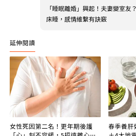
「睡眠離婚」興起！夫妻變室友
床睡，感情維繫有訣竅
延伸閱讀
女性死因第二名！更年期後護
春季養肝
「心」刻不容緩，5招遠離心血
＋4大地