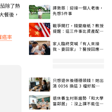
茄除了熱
譚敦慈：迎接一個人老後，
先想5件事
大餐後，
戰爭開打，錢變廢紙？教授
提醒：這三件事比資產配置
罹癌率
更重要！
家人臨終突喊「有人來接
我、要回家」？醫授回應方
式快學：避免抱憾終生
只想退休後穩穩領錢！她出
清 0056 換這 3 檔好股：
股價高點照樣買
退休養生村新趨勢「和大學
當鄰居」：沒上課不能住、
宿舍變養老房