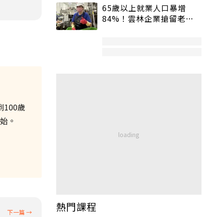
65歲以上就業人口暴增
84%！雲林企業搶留老員
工：穩定性高、經驗豐富
100歲
開始。
熱門課程