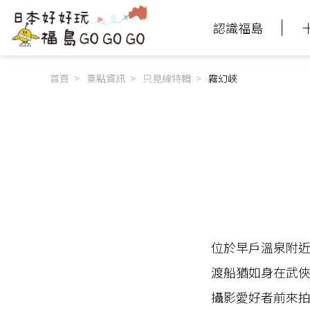
認識福島
首頁
景點資訊
只見線特輯
霧幻峽
位於早戶溫泉附
渡船猶如身在武
攝影愛好者前來