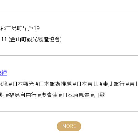
郡三島町早戶19
7211 (金山町觀光物產協會)
這裡
秘境 #日本觀光 #日本旅遊推薦 #日本東北 #東北旅行 #東北
點 #福島自由行 #奧會津 #日本原風景 #川霧
MORE