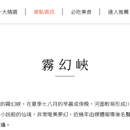
十大精選
景點資訊
必吃美食
達人推薦
霧幻峽
近的霧幻峽，在夏季七八月的早晨或傍晚，河面較易形成
俠小說般的仙境，非常唯美夢幻，近幾年由媒體報導後名
拍攝。