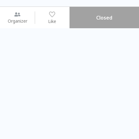
Closed
Organizer
Like
You may like
2026.08.15 (Sat) - 08.22 (Sat)
2026.08.15 (Sat) - 0
【親子手作體驗】哈東派對！
「共織宇宙」
比哈皮、東窩蕊
共織宇宙】 
Taipei City
New Taipei C
#
歡迎新手
902
8
#
植物生態瓶