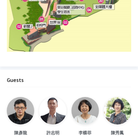
Guests
陳彥龍
許志明
李蝶菲
陳秀鳳