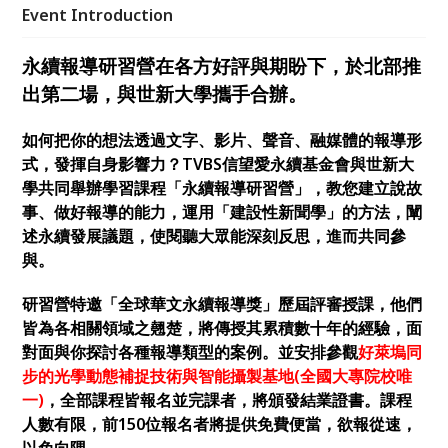
的智能攝製基地。全部課程皆報名並完課者，將頒發結
Event Introduction
業證書。
永續報導研習營在各方好評與期盼下，於北部推
出第二場，與世新大學攜手合辦。
如何把你的想法透過文字、影片、聲音、融媒體的報導形
式，發揮自身影響力？TVBS信望愛永續基金會與世新大
學共同舉辦學習課程「永續報導研習營」，教您建立說故
事、做好報導的能力，運用「建設性新聞學」的方法
，
闡
述永續發展議題，使閱聽大眾能深刻反思，進而共同參
與。
研習營特邀「全球華文永續報導獎」歷屆評審授課，他們
皆為各相關領域之翹楚，將傳授其累積數十年的經驗，面
對面與你探討各種報導類型的案例。並安排參觀
好萊塢同
步的光學動態補捉技術與智能攝製基地(全國大專院校唯
一)
，全部課程皆報名並完課者，將頒發結業證書。課程
人數有限，前150位報名者將提供免費便當，欲報從速，