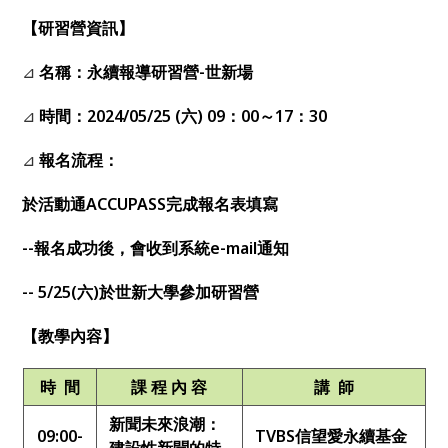
【研習營資訊】
⊿
名稱：永續報導研習營-世新場
⊿
時間：2024/05/25 (六) 09：00～17：30
⊿
報名流程：
於活動通ACCUPASS完成報名表填寫
--
報名成功後，會收到系統e-mail通知
-- 5/25(
六)於世新大學參加研習營
【教學內容】
時 間
課 程 內 容
講 師
新聞未來浪潮：
09:00-
TVBS信望愛永續基金