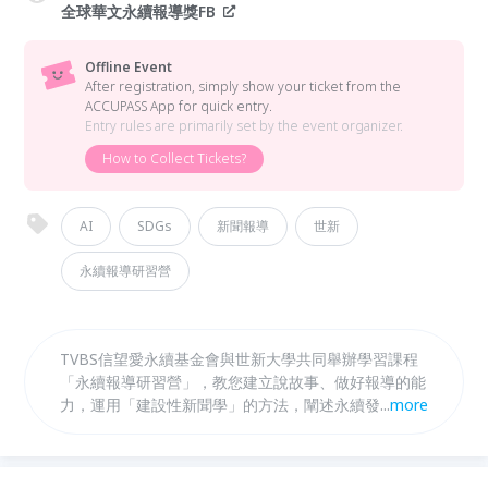
全球華文永續報導獎FB
Offline Event
After registration, simply show your ticket from the
ACCUPASS App for quick entry.
Entry rules are primarily set by the event organizer.
How to Collect Tickets?
AI
SDGs
新聞報導
世新
永續報導研習營
TVBS信望愛永續基金會與世新大學共同舉辦學習課程
「永續報導研習營」，教您建立說故事、做好報導的能
力，運用「建設性新聞學」的方法，闡述永續發展議
...
more
題。 研習營特邀歷屆評審授課，為各相關領域之翹
楚，面對面與你探討各種報導類型的案例。並安排參觀
與好萊塢同步的光學動態補捉技術與全國大專院校唯一