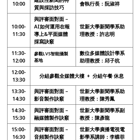
建設性新聞的特
10:00
會執行長：阮淑祥
質與採訪技巧
與評審面對面 –
10:00-
AI如何運用在報
世新大學新聞學系助
11:30
導上&平面媒體
理教授：許志明
採寫訣竅
11:30-
數位多媒體設計學系
參觀LVS智能攝製
12:00
基地
助理教授：邱子杭
12:00-
分組參觀全媒體大樓 + 分組午餐 休息
13:30
13:30-
與評審面對面 –
世新大學新聞學系助
14:30
影音製作訣竅
理教授：陳秀鳳
14:30-
與評審面對面 –
世新大學新聞學系副
15:30
融媒體製作訣竅
教授：陳彥龍
15:00-
與評審面對面 –
世新大學廣播電視電
16:30
音頻製作訣竅
影學系講師：李蝶菲