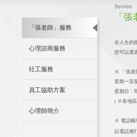
Service
「張
「張老師」服務
在人生的
心理諮商服務
您可以透
社工服務
※ 「張
星期一至星期
員工協助方案
星期日 : 早
( ※各地
心理師簡介
※ 電話輔
以電話撥