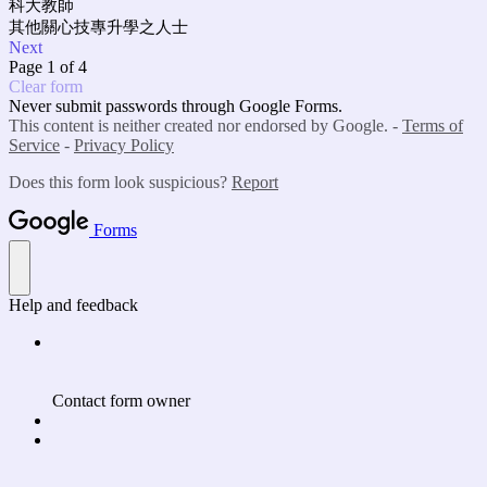
科大教師
其他關心技專升學之人士
Next
Page 1 of 4
Clear form
Never submit passwords through Google Forms.
This content is neither created nor endorsed by Google. -
Terms of
Service
-
Privacy Policy
Does this form look suspicious?
Report
Forms
Help and feedback
Contact form owner