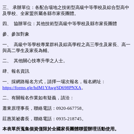
三、 承辦單位：各配合場地之技術型高級中等學校及綜合型高中
及學校、
全家盟所屬各縣市家長團體。
四、 協辦單位：其他技術型高級中等學校及縣市家長團體
參、參加對象
一、 高級中等學校專業群科及綜高學程之高三學生及家長、高一
與高二學生及家長為輔。
二、 其他關心技專升學之人士。
肆、報名資訊
一、採網路報名方式
，請擇一場次報名，報名網址
：
https://forms.gle/hdM1YAwgSD698PNXA
。
二、有關報名作業如有疑義
，請洽：
蕭東原理事長，聯絡電話：0920-667758。
莊惠英祕書長，聯絡電話：
09
35-218745
。
本表單所蒐集個資僅限於全國家長團體聯盟辦理活動使用。