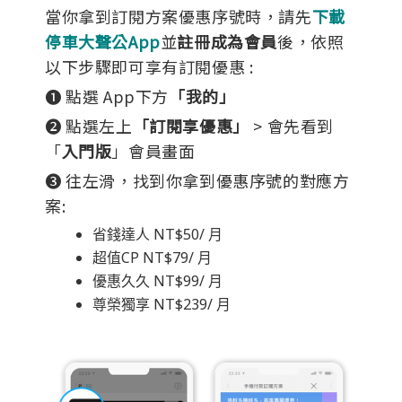
當你拿到訂閱方案優惠序號時，請先
下載
停車大聲公App
並
註冊成為會員
後，依照
以下步驟即可享有訂閱優惠 :
➊ 點選 App下方
「我的」
➋ 點選左上
「訂閱享優惠」
 > 會先看到
「
入門版
」會員畫面
❸ 往左滑，找到你拿到優惠序號的對應方
案: 
省錢達人 NT$50/ 月
超值CP NT$79/ 月
優惠久久 NT$99/ 月
尊榮獨享 NT$239/ 月