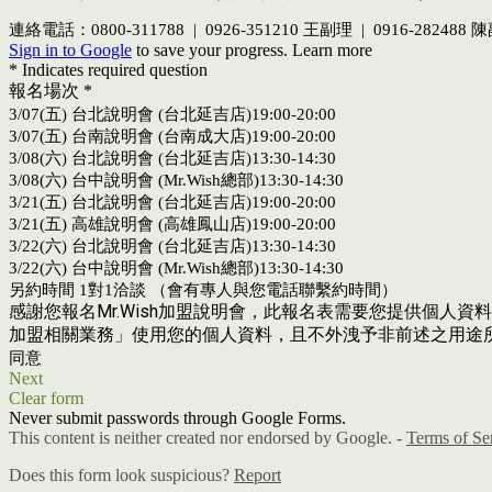
連絡電話：0800-311788 | 0926-351210 王副理
| 0916-282488
Sign in to Google
to save your progress.
Learn more
* Indicates required question
報名場次
*
3/07(五) 台北說明會 (台北延吉店)19:00-20:00
3/07(五) 台南說明會 (台南成大店)19:00-20:00
3/08(六) 台北說明會 (台北延吉店)13:30-14:30
3/08(六) 台中說明會 (Mr.Wish總部)13:30-14:30
3/21(五) 台北說明會 (台北延吉店)19:00-20:00
3/21(五) 高雄說明會 (高雄鳳山店)19:00-20:00
3/22(六) 台北說明會 (台北延吉店)13:30-14:30
3/22(六) 台中說明會 (Mr.Wish總部)13:30-14:30
另約時間 1對1洽談 （會有專人與您電話聯繫約時間）
感謝您報名Mr.Wish加盟說明會，此報名表需要您提供個
加盟相關業務」使用您的個人資料，且不外洩予非前述之用途
同意
Next
Clear form
Never submit passwords through Google Forms.
This content is neither created nor endorsed by Google. -
Terms of Se
Does this form look suspicious?
Report