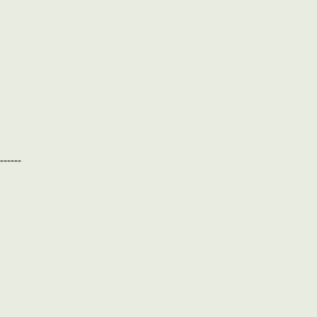
------