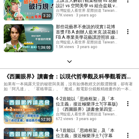
上課五大解鎖 | 觀葉植物 vs 花藝
設計 vs 空間美學 vs 組合盆栽 vs
多肉植物 vs 庭園造景 vs 植栽 |
台灣靛藍人看世界 星際頻道 Taiwan indigo 's chan
77K views
3 years ago
3:20
藍米克 | FBA花藝研究苑
那些花藝界不會說的現實 | 花博
首獎 F.B.A.創辦人藍米克 談花藝 |
F.B.A.專業美學花藝課證照班 線
上說明會(字幕)
台灣靛藍人看世界 星際頻道 Taiwan indigo 's chan
1.5K views
3 years ago
1:36:00
《西圖眼界》讀書會：以現代哲學觀及科學觀看西土
文明
如果有一本揭露天堂的秘密與美麗，沒有如佛教經文的艱澀難懂，卻有著
如「阿凡達」、「霍格華茲」、「魔戒」般電影分鏡般精緻畫作的一本視
覺震撼之書，能邊讀邊進入靈性與能量提升， 立刻感受心情開闊，其中的
4-2豈能以「思維框架」及「本
文字還能啟動每個人的神性DNA秘碼，使閱讀時透過腦波而使週邊信息場
維度立刻躍昇，感受得到靈魂悸動的奇幻之書。 《西圖眼界》這本透過作
位主義」接近極樂淨土?(字幕版)
者入定天啟後繪製的120幅精美又震撼畫作，用文字揭露最大的天堂秘密！
｜《西圖眼界》讀書會第四堂｜
用最精緻頂尖的紙質印刷設計與精裝，保證是你見過美到天花板的書！是
現代哲學觀及科學觀看西土文明
台灣靛藍人看世界 星際頻道 Taiwan indigo 's chan
你書架上最閃耀的法寶， 帶領你感受「打開書本，就打開一個浩瀚的異次
672 views
3 years ago
52:30
｜世界第一本探索「西方極樂世
元時空之旅」！想知道更多訊息，歡迎上官網：
界」的哲學繪本｜作者藍米克與
https://www.sukhavati.com.tw/ 跟著作者的腳步，一起遊歷西方極樂世
Annie開講
4-1豈能以「思維框架」及「本
界，通往高意識維度的信息場。▼ 獲得最新訊息▼最新消息不錯過！加入
位主義」接近極樂淨土? (字幕
《Line社群》https://reurl.cc/X5aLbg藍米克全人教育協會 洽詢專線 0910-