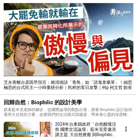
艾永青離台原因早預言：賴清德請「青鳥」如「請鬼拿藥單」！細思
極恐的台式民主一小時重磅分析｜民粹的零日攻撃｜柯p 柯文哲 館長
鍾明軒
回歸自然：Biophilic 的設計美學
跟著藍米克老師的腳步，從國際論壇的觀點出發，探索 Biophilic 設計如何
運用大自然的力量，改變我們的生活模式與建築，帶來身心靈的深度轉
化。全人教育理事長藍米克在台東的國際自然療癒論壇中，分享了他在
2024年台東縣政府「自然醒慢活
Biophilic 設計中的心路歷程，揭示為何 Biophilic Design 成為未來建築的
核心趨勢。他提出的「療癒場」理念，與 Biophilic 設計的核心精神相符，
祭 國際交流論壇」藍米克受邀演
因為這不僅是一種設計風格，更是一種與自然共生、療癒身心的生活方
講主題: 大自然療癒 與Biophilic