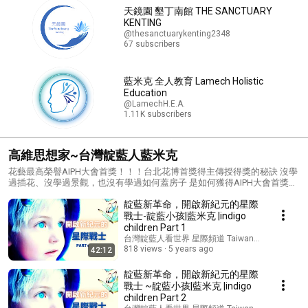
能陪你藝術靜心，看圖靜坐，讀文入禪定的「西土天堂之鑰」: 在淨土五經
天鏡園 墾丁南館 THE SANCTUARY
中的「觀經」中所有用的「觀淨土」而能與淨土連結的提示，在Sukhavati
KENTING
Atlas作者已為讀者繪畫出來了。如可使用此書的畫作靜心(作者會親自在讀
@thesanctuarykenting2348
書會示範教學，本書收藏者可免費參加往後的讀書會)，甚至入定連結至西
67 subscribers
土的能量，並非困難的事。 而書內看似的「圖說」，則完詳地把西土的連
結密碼透過文字使意識維度的提昇在靜坐時達到最高的境界。 這些如何使
用此天書的秘密，作者都會在未來讀書會揭示。 〈西圖眼界Sukhavati
Atlas特色5〉 這不是一本書，而是讓你接觸「新世代」全人生活的入場
藍米克 全人教育 Lamech Holistic
卷，結下有善知識緣的門票 : 「藍米克 全人教育協會」出版及印製的
Education
Sukhavati Atlas 三百本限量精裝本中，有一半書將公益捐給台灣各佛教研
@LamechH.E.A.
究及學術團體及各大公立圖書館， 以利益佛教思想哲學科學化及心智化的
1.11K subscribers
時代使命。 另一百五十本已於書展和官網上義賣，義賣所得將全數做為全
人教育推廣與發展使用。 此珍藏版擁有者皆可參加本協會未來的讀書會、
公益講座，來協助有緣人「擁有一把連結西土能量的意識之鑰」。
高維思想家~台灣靛藍人藍米克
花藝最高榮譽AIPH大會首獎！！！台北花博首獎得主傳授得獎的秘訣 沒學
過插花、沒學過景觀，也沒有學過如何蓋房子 是如何獲得AIPH大會首獎？
只是 I believe 的進到那裡面學習聆聽、聆聽， 您不一定要有背景，也不一
靛藍新革命，開啟新紀元的星際
定要怎麼樣「才能怎麼樣」 您要做的是，你只要找出方法，然後表現出您
生命中的熱情， 讓『花博首獎得主』藍米克，告訴你生命熱情的秘訣。
戰士-靛藍小孩|藍米克 |indigo
children Part 1
台灣靛藍人看世界 星際頻道 Taiwan indigo 's chan
818 views
5 years ago
42:12
靛藍新革命，開啟新紀元的星際
戰士 ~靛藍小孩|藍米克 |indigo
children Part 2