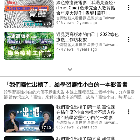
綠色療癒微電影〈我遇見蓋婭〉
(I met Gaia) 藍米克全人教育協
會年度大製作 | 覺醒 | 蓋亞 |
awakening movie | 天鏡園
台灣靛藍人看世界 星際頻道 Taiwan indigo 's chan
906 views
2 years ago
8:36
遇見更高版本的自己｜2022綠色
療癒工作坊花絮
台灣靛藍人看世界 星際頻道 Taiwan indigo 's chan
474 views
4 years ago
3:09
「我們靈性出櫃了」給學習靈性小白的一本影音書
給學習靈性小白的六個不踩雷忠告 本線上課程長達二個半小時，分六個章
節 當你想走入「靈性」來解決生命中的問題，成為「靈性小白」時 那些你
不得不知道的危險、踩雷、空飄… 讓真正的「身心靈之路」處處是陷阱的
我們靈性出櫃了|第一章 靈性課
風險… 讓這本影音書「我們靈性出櫃了！」~成為學習靈性成長的小白不踩
雷的「護身符」 本課程將由十多年帶領經驗的藍米克老師及陳嘉堡老師為
在搞什麼?小白怎樣才不誤入歧
您答題成書 本書有六個章節 歡迎您一起和兩位老師探索 「靈性小白不得
途? |給學習靈性小白的一本影音
不知的六件大事」
書
台灣靛藍人看世界 星際頻道 Taiwan indigo 's chan
855 views
2 years ago
17:40
我們靈性出櫃了|第五章 如何選