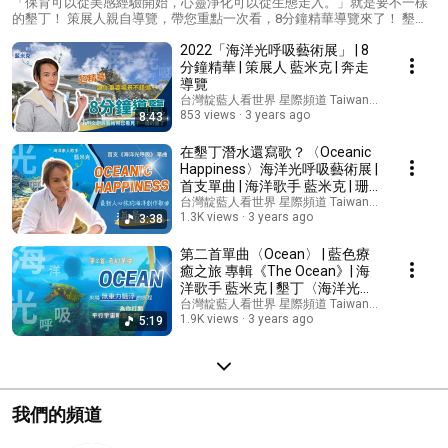
書集結了藍米克的120幅作品， 將多年來他在催眠 、靜坐、靜心與靈視的
「保育可以從美感經驗開始，心靈淨化可以從生態走入。」就是要不一樣
心靈經驗中所看到 Sukhavati（西方極樂世界） 的美好， 透過畫筆及數位
的墾丁！ 策展人親自導覽，帶您重點一次看，8分鐘精華導覽來了！ 墾丁
影像把曾經的記憶描繪出來，宛如東方哈利波特一般顛覆你對西方極樂世
的珊瑚生態全臺灣知名，但是大家都是用所謂道德勸說或處罰的方式來推
2022「海洋光呼吸藝術展」 | 8
界的既有認知！ 在一次偶然的機會裡，藍米克透過深層靜心打開靈視經
廣保育。 「藍米克全人教育協會」的一群藝術家率先用文創跟文藝的方
驗，看見了他前世就來自 Sukhavati。那裡有最先進的意識科技協助在那的
式、用藝術家的角度來為海洋及珊瑚發聲！ 「海洋光呼吸」公益展覽結合
分鐘精華 | 策展人 藍米克 | 奔走
靈魂，不需要用如同在地球般的物質身體(即透過見聞覺知、五感六覺)也
畫展、影展、瑜珈靜心音樂會、講座、舞會、花藝、發行 CD、DVD等等各
導覽
能繼續學習並走上完整的終極生命，直至回歸宇宙。 由於 Sukhavati 的美
種活動，自 2022/12/23 起至 2023/1/15 在墾丁國家森林遊樂區遊客中心，
台灣靛藍人看世界 星際頻道 Taiwan indigo 's chan
好震撼藍米克極深，於是他努力用畫筆及電腦將這個「高度意識文明」，
用文藝、知性及文創的方式要把海裡的花園帶到畫展、影展裡面，讓您體
853 views
3 years ago
8:43
也就是佛教所說的西方極樂世界，透過遙視經驗把它盡力繪製下來。 ▼本
驗一個完全不同的墾丁！ 畫展的第一部分是實體墾丁珊瑚海洋畫作展覽；
書特色▼ 〈西圖眼界sukhavati Atlas特色1〉 這不是一本書， 這是一本行
第二部分是與台灣最大元宇宙公司合作的「魔幻海洋」─西土印記─3D線上
在墾丁潛水還寫歌？〈Oceanic
動藝廊 : 120幅由藝術家藍米克精心繪製，每一幅都是絕美畫作，30x30cm
展覽，2022/12/31開放免費參觀，詳情請參閱下方「元宇宙線上藝廊全攻
Happiness〉海洋光呼吸藝術展 |
高級印刷頂級紙張，全彩印刷、全版圖片，讓你一翻開書，一個藝廊躍然
略」。 藝術家藍米克用藝術家的角度來詮釋「西方極樂世界」的高維度文
首支單曲 | 海洋歌手 藍米克 | 珊
紙上。 〈西圖眼界Sukhavati Atlas 特色2〉 這不是普通繪本，這是一本能
明，絕對顛覆你對西方極樂世界的既有認知！並邀請您2023/1/31-2/5到世
瑚礁 | 再現後壁湖 | 藍色療癒之旅
台灣靛藍人看世界 星際頻道 Taiwan indigo 's chan
讓覺醒意識萌芽/躍進的圖文大典 : 千萬別被這120幅畫作的美學與震撼昏
貿書展來參與《西圖眼界》的新書發表，展開一場東方霍格華茲的視覺饗
1.3K views
3 years ago
3:38
專輯《The Ocean》
了頭，事實上這本書大量的文字，透過六個章節，一一把千年來淨土五經
宴！ 用心體會、用美感經驗感動人才是旅遊的最高價值，墾丁要的不是海
內沒有說的秘密 :「西方極樂世界是個著實存在的高維文明」，透過現物理
鮮文化及消耗式旅遊！ 希望透過我們這群全人藝術家的努力可以讓墾丁改
第二首單曲〈Ocean〉 | 藍色療
學及科學觀去重新論述。每一章節的內容，使閱讀者進入更高維度的思想
頭換面、讓墾丁在未來能夠更知性、更環保，不用人擠人而是可以優雅地
癒之旅 專輯《The Ocean》| 海
空間。讀書看圖即讀經咒，讀完後的自心清朗，法喜充滿當下即可感知。
來欣賞藝術展、來做文創生態旅遊。 打開您的心、打開您靈魂的眼睛和我
洋歌手 藍米克 | 墾丁〈海洋光呼
〈西圖眼界Sukavati Atlas特色3〉 這不是一本書，這是一本品味到天花板
們一起愛上這片台灣大堡礁。墾丁不是只有海鮮文化與消耗式旅遊，讓我
吸〉藝術展
台灣靛藍人看世界 星際頻道 Taiwan indigo 's chan
的家俬，更是鎮心鎮宅的神聖法寶 : 230頁精裝依印經典最高規格，書面正
們的愛與這片珍貴的生態合一！
1.9K views
3 years ago
5:19
反面燙金，燙金正面為心咒咒輪,背面為阿彌陀佛梵字，並有超美書衣書
殼，VIP版還贈〈紫金包經布〉，可將本書依藏傳珍典收藏法回復法典的殊
聖感與儀式感。外加印刷設計本身已展現「聖物珍藏級」的格局，送禮肯
定令收禮者永生難忘。 這樣裝嚴又前衛的設計，一本書放茶几上或書架畫
報架上，就是一處最美的風景，盡顯品味與格調。 讀其內容與圖片的震
撼，必能使讀者感受到古代經典內曾提到如楞嚴經般:「有此經典之處必有
我們的頻道
佛在」的震攝與感動。此書鎮心鎮宅使人及空間能量淨聖，讀者必能感
受。 〈西圖眼界Sukhavati Atlas特色4〉 這不是一本普通的書，這是一本