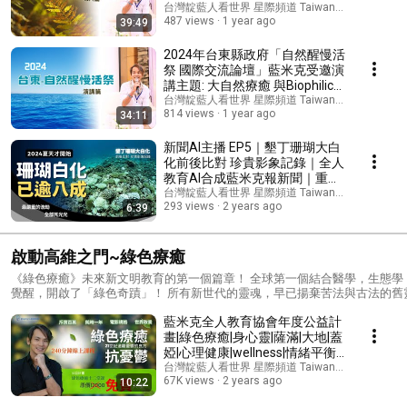
式。全人教育協會從關心全球珊瑚白化對海洋生態的衝擊，走到落實理念
Design (下集-QA)
台灣靛藍人看世界 星際頻道 Taiwan indigo 's chan
於天鏡園宜蘭北館，藍米克老師將帶領我們見證他的終極創作——天鏡園宜
487 views
1 year ago
39:49
蘭北館，天鏡園宜蘭北館，一個將花藝、室內設計、珊瑚造景、山海環境
與建築完美融合的自然聖地，讓美學與療癒交織於一體。希望透過這些影
2024年台東縣政府「自然醒慢活
片，可以讓更多人了解如何將大自然的療癒力量融入日常生活，並找到與
祭 國際交流論壇」藍米克受邀演
自然共鳴的空間。
講主題: 大自然療癒 與Biophilic
Design (上集-演講)
台灣靛藍人看世界 星際頻道 Taiwan indigo 's chan
814 views
1 year ago
34:11
新聞AI主播 EP5｜墾丁珊瑚大白
化前後比對 珍貴影象記錄｜全人
教育AI合成藍米克報新聞｜重要
環境議題省思 ｜生態教育 ｜生
台灣靛藍人看世界 星際頻道 Taiwan indigo 's chan
293 views
2 years ago
6:39
命教育｜人工智能｜「全人教育
社會觀察新聞台」– 靛藍人看世
界
啟動高維之門~綠色療癒
《綠色療癒》未來新文明教育的第一個篇章！ 全球第一個結合醫學，生態
覺醒，開啟了「綠色奇蹟」！ 所有新世代的靈魂，早已揚棄苦法與古法的舊靈性法則的新靈魂，更重要的是，有「願心」的靈魂，他們會紛紛與蓋婭連結，換了視網膜，走向新世
代，走向超越的天堂之路。 藍米克親自帶領的「綠色療癒」，以新型態旅遊方式，透過深度與 大自然的連結，開啟與大自然的『另類對話』，啟動不可思議的療癒功效，將再次勇
藍米克全人教育協會年度公益計
敢地走在人類意識覺醒的前鋒！！ 在旅程中，重新認識大自然，找回生命的依歸，這是一場以大自然為師，重回自己內在核心的宇宙之鑰。 綠色療癒官網
https://www.greenpowertherapy.lamechdesign.com/ 綠色療癒粉專
畫|綠色療癒|身心靈|薩滿|大地|蓋
https://www.facebook.com/people/%E7%B6%A0%E8%89%B2%E7%99%8
婭|心理健康|wellness|情緒平衡|
息不錯過！加入Line社群 https://line.me/ti/g2/yLKIefSdd7LG2fzp7-jsItNXUPf1Gg6zLv9
靜心冥想|園藝治療|療癒|覺醒|生
台灣靛藍人看世界 星際頻道 Taiwan indigo 's chan
https://www.lamech.org.tw/%e6%9c%ac%e5%8d%94%e6%9c%83%e5%
67K views
2 years ago
10:22
態心理學