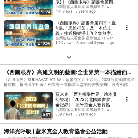
版)｜《西圖眼界》讀書會第四
108-928 （Line ID: 0910108928）
堂｜現代哲學觀及科學觀看西土
台灣靛藍人看世界 星際頻道 Taiwan indigo 's chan
441 views
3 years ago
51:24
文明｜世界第一本探索「西方極
樂世界」的哲學繪本｜作者藍米
克與Annie開講
《西圖眼界》讀書會第四堂：豈
能以「思維框架」及「本位主
義」接近極樂淨土?(全集無字幕
完整版)｜現代哲學觀及科學觀
台灣靛藍人看世界 星際頻道 Taiwan indigo 's chan
1.7K views
Streamed 3 years ago
2:40:56
看西土文明｜世界第一本探索
「西方極樂世界」的哲學繪本｜
作者藍米克與Annie開講
《西圖眼界》高維文明的藍圖:全世界第一本描繪西方
極樂世界的哲學繪本
《西圖眼界》SUKHAVATI ATLAS：藍米克的西土印記，2023台北國際書展
最震撼、最亮眼的鉅著！如果有一本揭露天堂的秘密與美麗，沒有如佛教
經文的艱澀難懂 卻有著如「阿凡達」、「霍格華茲」、「魔戒」般電影分
藍米克 「西方極樂世界」繪本魔
鏡般精緻畫作的一本視覺震撼之書，並能邊讀邊進入靈性與能量提升， 立
刻感受心情開闊，其中的文字還能啟動每個人的神性DNA秘碼，使閱讀時
幻登場 |「2023台北國際書展」
透過腦波而使週邊信息場維度立刻躍昇，感受得到靈魂悸動的奇幻之書。
全記錄 | 「藍米克全人教育協
《西圖眼界》這本透過作者入定天啟後繪製的120幅精美又震撼畫作，用文
會」帶你遊歷 | 靛藍小孩 新文明
台灣靛藍人看世界 星際頻道 Taiwan indigo 's chan
字揭露最大的天堂秘密！ 用最精緻頂尖的紙質印刷設計與精裝，保證是你
359 views
3 years ago
0:57
視角
見過美到天花板的書！ 是你書架上最閃耀的法寶， 帶領你感受「打開書
本，就打開一個浩瀚的異次元時空之旅」！ 《西圖眼界》簡介▼ 《 西圖
眼界 Sukhavati Atlas》 這本書為中英雙語繪本，由藝術家藍米克把他最深
海洋光呼吸 | 藍米克全人教育協會公益活動
層的感知， 透過藝術無國界及美感經驗的方式表達他心中的西土印記。此