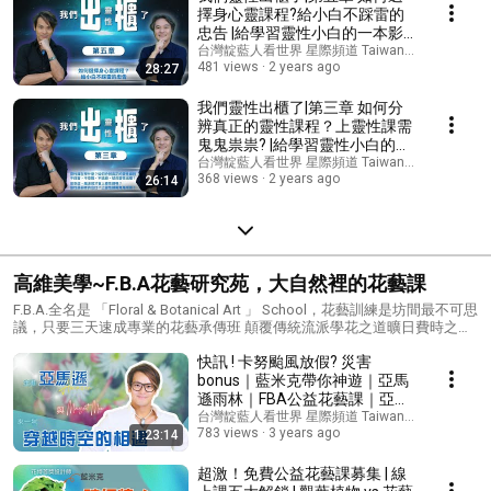
擇身心靈課程?給小白不踩雷的
忠告 |給學習靈性小白的一本影
音書
台灣靛藍人看世界 星際頻道 Taiwan indigo 's chan
481 views
2 years ago
28:27
我們靈性出櫃了|第三章 如何分
辨真正的靈性課程？上靈性課需
鬼鬼祟祟? |給學習靈性小白的一
本影音書
台灣靛藍人看世界 星際頻道 Taiwan indigo 's chan
368 views
2 years ago
26:14
高維美學~F.B.A花藝研究苑，大自然裡的花藝課
F.B.A.全名是 「Floral & Botanical Art 」 School，花藝訓練是坊間最不可思
議，只要三天速成專業的花藝承傳班 顛覆傳統流派學花之道曠日費時之
「經驗累積」大量金錢與時間的付出，解放傳統花藝的死板與公式，讓花
快訊 ! 卡努颱風放假? 災害
藝重獲奔放的藝術性與原創性的自由 這個以「自然生態」美感為學習標
竿、以啟動每個人「内在靈魂直覺」的獨到教學法，藍米克稱之為「大地
bonus｜藍米克帶你神遊｜亞馬
自然流派」 一堂驚醒迷路在習花之道地雷區的愛花之人，重回學花藝的
遜雨林｜FBA公益花藝課｜亞馬
「終極本質」~小至花朵，大到宇宙的「道法自然」。 想知道更多訊息，
遜花精採集之旅｜延期加碼線上
台灣靛藍人看世界 星際頻道 Taiwan indigo 's chan
歡迎上官網：https://fba.lamechdesign.com/ ▼ 獲得最新訊息▼ 最新消息
783 views
3 years ago
1:23:14
課｜城邦邀請談 Margaret Mee
不錯過！加入《Line社群》https://reurl.cc/X5aLbg 藍米克全人教育協會 洽
瑪格麗特 蜜｜雨林植物
詢專線 0910-108-928 （Line ID: 0910108928）
超激！免費公益花藝課募集 | 線