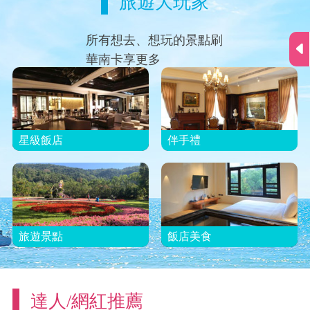
旅遊大玩家
值100元)
#日韓佳餚
#特色商店
所有想去、想玩的景點刷
華南卡享更多
星級飯店
伴手禮
旅遊景點
飯店美食
達人/網紅推薦