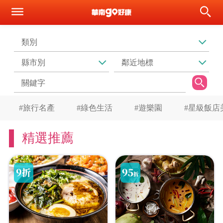
#旅行名產
#綠色生活
#遊樂園
#星級飯店
精選推薦