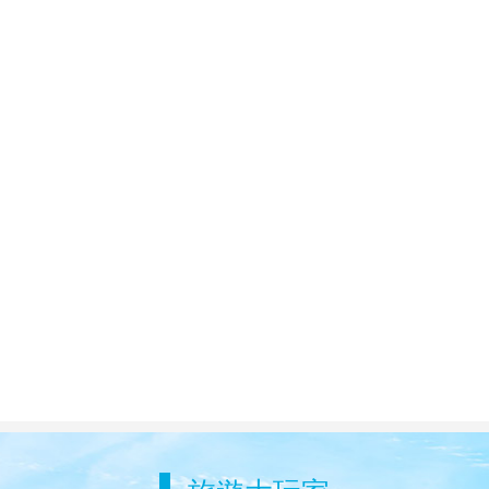
源芳魚翅餐廳
義郎創意壽司-高雄忠言店
消費享95折優惠
消費贈「開胃小菜」乙份
#中式珍饌
#日韓佳餚
嘿鍋石頭涮涮鍋
利得創新寵物食品股份有限公司
消費開鍋享贈「雞肉、蛤
每週二消費享95折優惠
蠣、花枝漿」任選乙份(價