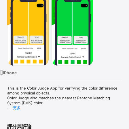
Watch
TV
iPhone
This is the Color Judge App for verifying the color difference 
among physical objects.

Color Judge also matches the nearest Pantone Matching 
System (PMS) color.

更多
-- Features:

●Instantly measures a physical object, matches to the nearest 
Pantone Matching System (PMS)

評分與評論
●Color Bridge Coated, Color Bridge Uncoated, FHI Paper TPG, 