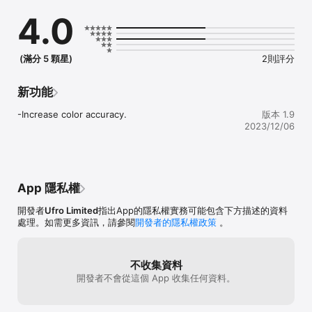
Formula Guide Coated, and Formula Guide Uncoated are 
4.0
included.

●Build a bridge between the virtual and the real world.

●All the colors around you are your color palette.

(滿分 5 顆星)
2則評分
Hardware information:

Instapick, a color capture device from Ufro Inc., instantly 
measures a physical object.

新功能
Please also visit instapick.ufro.com for hardware information.
-Increase color accuracy.
版本 1.9
2023/12/06
App 隱私權
開發者
Ufro Limited
指出App的隱私權實務可能包含下方描述的資料
處理。如需更多資訊，請參閱
開發者的隱私權政策
。
不收集資料
開發者不會從這個 App 收集任何資料。