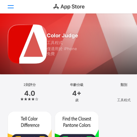
Today
Color Judge
工具程式
遊戲
僅適用於 iPhone
免費
App
Arcade
搜尋
2則評分
年齡分級
類別
4.0
4+
平台
歲
工具程式
iPhone
iPad
Mac
Vision