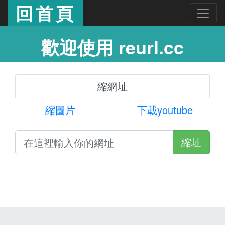
回首頁
歡迎使用 reurl.cc
縮網址
縮圖片
下載youtube
縮址