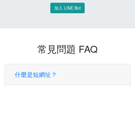
加入 LINE Bot
常見問題 FAQ
什麼是短網址？
短網址是一種將長網址轉換成簡短網址的服
務，讓您可以更方便地分享連結。
使用短網址有什麼好處？