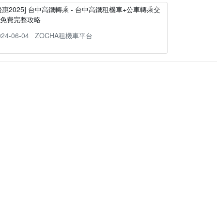
優惠2025] 台中高鐵轉乘 - 台中高鐵租機車+公車轉乘交
通免費完整攻略
024-06-04
ZOCHA租機車平台