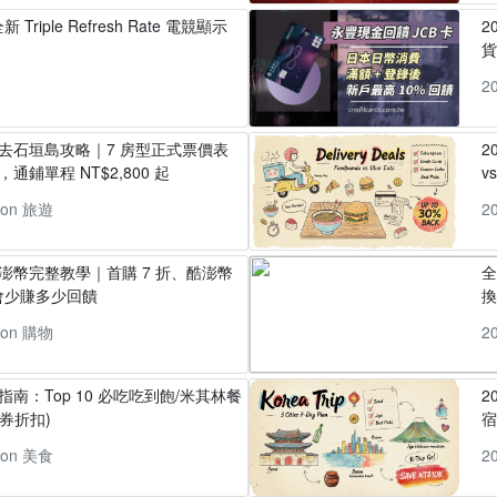
 Triple Refresh Rate 電競顯示
2
貨
2
丸去石垣島攻略｜7 房型正式票價表
2
通鋪單程 NT$2,800 起
v
pon 旅遊
2
酷澎幣完整教學｜首購 7 折、酷澎幣
全
會少賺多少回饋
換
pon 購物
2
指南：Top 10 必吃吃到飽/米其林餐
2
券折扣)
pon 美食
2