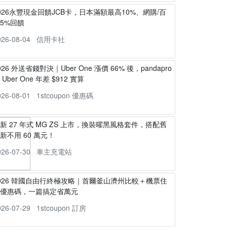
026永豐現金回饋JCB卡，日本滿額最高10%、網購/百
5%回饋
026-08-04
信用卡社
026 外送省錢對決｜Uber One 漲價 66% 後，pandapro
s Uber One 年差 $912 實算
026-08-01
1stcoupon 優惠碼
新 27 年式 MG ZS 上市，換裝曜黑風格套件，搭配舊
新不用 60 萬元！
026-07-30
車主充電站
026 韓國自由行終極攻略｜首爾釜山濟州比較＋機票住
宿優惠碼，一篇搞定省萬元
026-07-29
1stcoupon 訂房