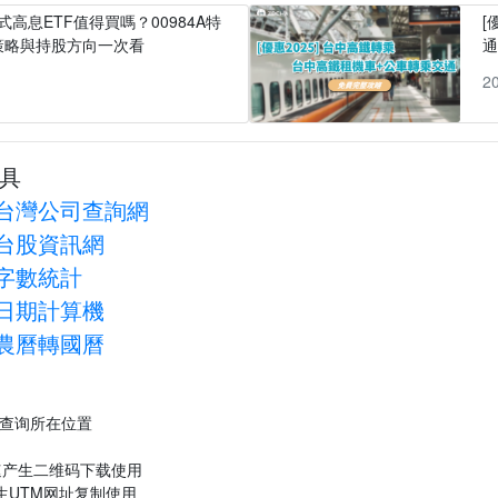
式高息ETF值得買嗎？00984A特
[
策略與持股方向一次看
1
2
具
台灣公司查詢網
台股資訊網
字數統計
日期計算機
農曆轉國曆
P查询所在位置
速产生二维码下载使用
生UTM网址复制使用