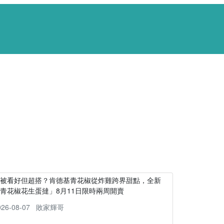
不被看好但超搭？肯德基青花椒從炸雞跨界甜點，全新
青花椒花生蛋撻」8月11日限時兩周開賣
026-08-07
敗家輝哥