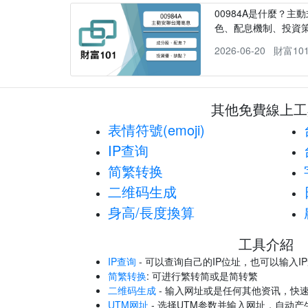
00984A是什麼？主動
色、配息機制、投資
2026-06-20
財富10
其他免費線上工
表情符號(emoji)
IP查询
简繁转换
二维码生成
身高/長度換算
工具介紹
IP查询
- 可以查询自己的IP位址，也可以输入I
简繁转换
: 可进行繁转简或是简转繁
二维码生成
- 输入网址或是任何其他资讯，快
UTM网址
- 选择UTM参数并输入网址，自动产