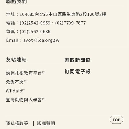
聯絡我們
地址：104085台北市中山區民生東路2段120號3樓
電話：(02)2542-0959、(02)7709-7877
傳真：(02)2562-0686
Email：avot@lca.org.tw
頁尾其他選單
友站連結
索取新聞稿
訂閱電子報
動保扎根教育平台
兔兔不哭
Wildaid
臺灣動物與人學會
政策
隱私權政策
版權聲明