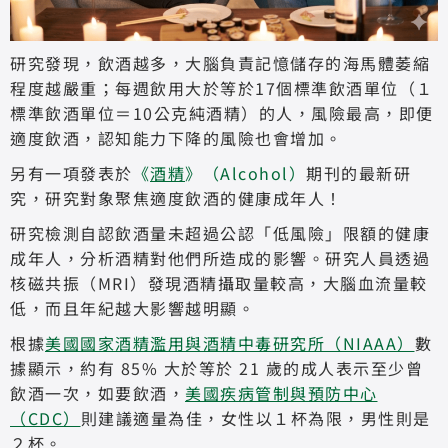
研究發現，飲酒越多，大腦負責記憶儲存的海馬體萎縮
程度越嚴重；每週飲用大於等於17個標準飲酒單位（１
標準飲酒單位＝10公克純酒精）的人，風險最高，即便
適度飲酒，認知能力下降的風險也會增加。
另有一項發表於
《
酒精
》（Alcohol）
期刊的最新研
究，研究對象聚焦適度飲酒的健康成年人！
研究檢測自認飲酒量未超過公認「低風險」限額的健康
成年人，分析酒精對他們所造成的影響。研究人員透過
核磁共振（MRI）發現酒精攝取量較高，大腦血流量較
低，而且年紀越大影響越明顯。
根據
美國國家酒精濫用與酒精中毒研究所（NIAAA）
數
據顯示，約有 85% 大於等於 21 歲的成人表示至少曾
飲酒一次，如要飲酒，
美國疾病管制與預防中心
（CDC）
則建議適量為佳，女性以１杯為限，男性則是
２杯。