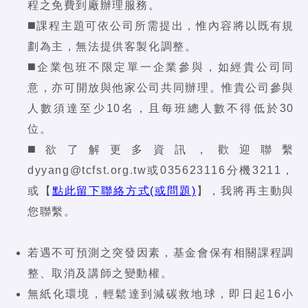
程之免費到廠辦理服務。
◼️課程主題可依公司所需提出，惟內容將以既有規
劃為主，無法提供客製化調整。
◼️企業包班不限定單一企業參與，如經貴公司同
意，亦可開放與他家公司共同辦理。惟貴公司參與
人數須達至少10名，且每班總人數不得低於30
位。
◼️欲了解更多資訊，歡迎聯繫
dyyang@tcfst.org.tw或035623116分機3211，
或【
點此留下聯絡方式(或問題)
】，我將再主動與
您聯繫。
若遇不可預測之突發因素，基金會保有相關課程調
整、取消及講師之變動權。
無紙化環境，輕鬆達到減碳救地球，即日起16小