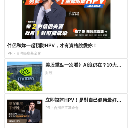
伴侶和妳一起預防HPV，才有資格說愛妳！
PR・台灣癌症基金會
美股重點一次看》AI浪仍在？10大科
技巨頭最新利多、利空盤點
財經
立即諮詢HPV！是對自己健康最好的
投資，把握現在不嫌晚！
PR・台灣癌症基金會