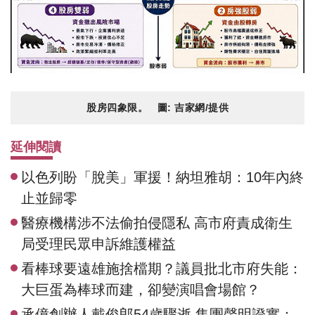
股房四象限。 圖: 吉家網/提供
延伸閱讀
以色列盼「脫美」軍援！納坦雅胡：10年內終
止並歸零
醫療機構涉不法偷拍侵隱私 高市府責成衛生
局受理民眾申訴維護權益
看棒球要遠雄施捨檔期？議員批北市府失能：
大巨蛋為棒球而建，卻變演唱會場館？
承億創辦人戴俊郎54歲驟逝 集團聲明證實：