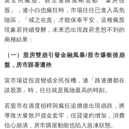
當全民瘋股、甚至連購屋剛需都「棄房投
股」，連小白也瘋狂時，市場往往已進入高危
險區，「戒之在貪」才能保泰平安，這種瘋股
現象若持續發酵，未來恐出現政府意想不到的
兩種結果：
（一）股房雙崩引發金融風暴/股市爆衝後崩
盤，房市跟著遭殃
當市場從投資變成全民投機，連「路邊攤都在
談股票」時，往往就是風險最高的時刻。
若股市在過度槓桿與瘋狂追價後出現崩跌，將
導致大量散戶資金套牢，信貸違約增加，消費
信心崩潰，房市購屋動能也陷入急凍狀態。