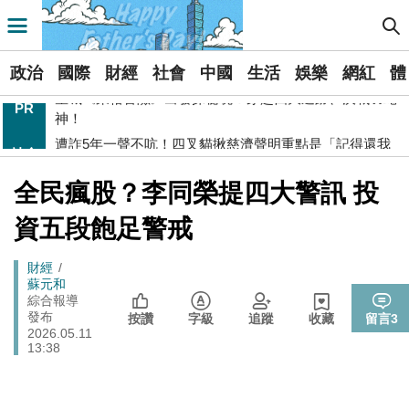
[Newtalk新聞] 全民瘋股？李同榮提四大警訊 投資五段飽足警戒
導航選單
慈濟買疫苗遭騙10億元 民進黨點名柯文哲、蔣萬安等人
政治
向防疫團隊道歉
選
星城《萊格冒險》出發探秘境！穿越四大遺跡、決戰羽蛇
政治
國際
財經
社會
中國
生活
娛樂
網紅
體
單
PR
神！
遭詐5年一聲不吭！四叉貓揪慈濟聲明重點是「記得還我
社會
新
10億」他轟：太瞎了！
藍白欠陳時中道歉？ 鄭麗文氣炸：無恥至極、跟全台下
聞
政治
跪都無法贖罪
[Newtalk
全民瘋股？李同榮提四大警訊 投
跑
新
Newtalk提醒您【注意詐騙，小心求證】如有疑慮，請立
聞]
反詐
馬
資五段飽足警戒
即撥165反詐騙諮詢專線
燈
昔嗆「相信慈濟還民進黨」疫苗戰翻車！遭詐10億真相
政治
Breadcrumb
財經
曝 她轟蔣萬安、柯文哲道歉
蘇元和
慈濟幫買COVID-19疫苗慘遭詐財！ 他直言：至今仍不信
綜合報導
政治
發布
私人憑關係買到...
按讚
字級
追蹤
收藏
留言
3
2026.05.11
透過《Google新聞》訂閱Newtalk吧~快快開啟右上角追
13:38
追蹤
蹤星星！
慈濟採購COVID-19疫苗遭他人詐報酬！ 他嗆柯文哲：欠
政治