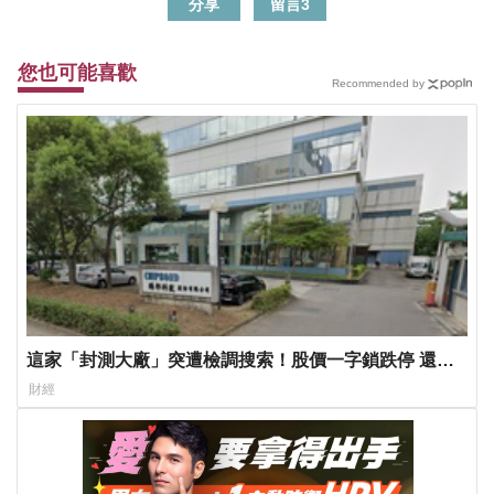
分享
留言
3
您也可能喜歡
Recommended by
這家「封測大廠」突遭檢調搜索！股價一字鎖跌停 還有
萬張在排隊
財經