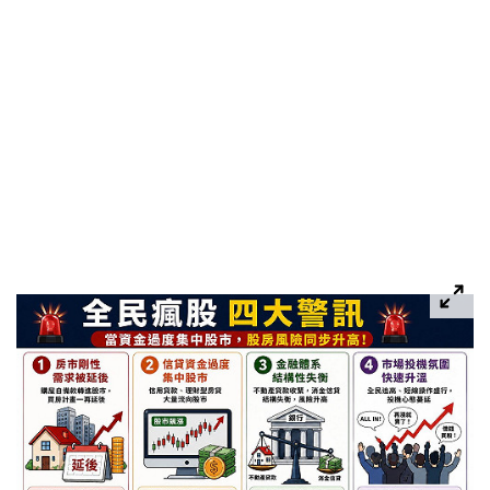
陳時中與台灣人一個道歉
蔣萬安昔喊要信慈濟還民進黨 沈伯洋：潑髒水獲得選舉
政治
紅利
3萬人參與！ 台北市長選戰最終調查結果出爐 2人差距竟
政治
剩「個位數」...