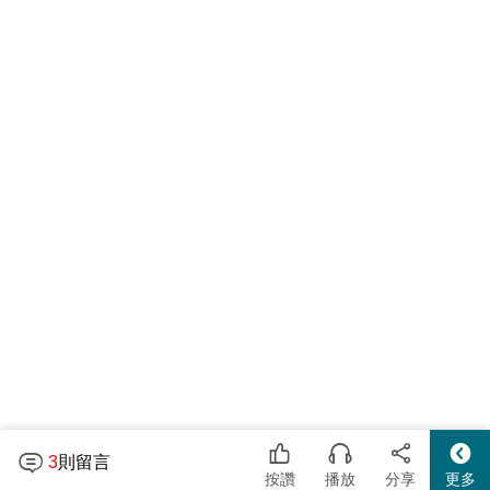
新增留言...
3
則留言
按讚
分享
按讚
播放
分享
更多