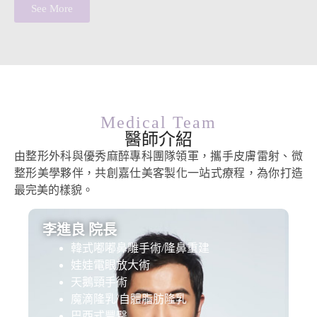
See More
Medical Team
醫師介紹
由整形外科與優秀麻醉專科團隊領軍，攜手皮膚雷射、微
整形美學夥伴，共創嘉仕美客製化一站式療程，為你打造
最完美的樣貌。
李進良 院長
韓式嘟嘟鼻雕手術/隆鼻重建
娃娃電眼放大術
天鵝頸手術
魔滴隆乳/自體脂肪隆乳
巴西式豐臀