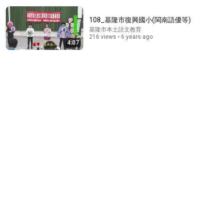
108_基隆市復興國小(閩南語優等)
基隆市本土語文教育
216 views • 6 years ago
4:07
16:55
川普邀他進白宮！16歲少年巨浪中死死抓住10歲男
孩，兩分鐘救援為何感動整個美國？ #川普 #救生員 #
美國精神 | 新視野 第2467期 20260731
新視野 New Vision
•
88K views