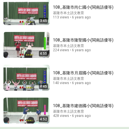
108_基隆市尚仁國小(閩南語優等)
35:26
基隆市本土語文教育
113 views • 6 years ago
3:45
笼中对：史上最严出入境新规解读，普通人还有出国的
机会吗？
二爷故事
New
432K views
108_基隆市隆聖國小(閩南語優等)
基隆市本土語文教育
224 views • 6 years ago
4:55
108_基隆市月眉國小(閩南語優等)
基隆市本土語文教育
140 views • 6 years ago
4:45
108_基隆市建德國小(閩南語優等)
基隆市本土語文教育
48:37
428 views • 6 years ago
4:52
無名指長過食指？你有命中有貴人緣！今生注定躲不掉
這「3段緣」#人生智慧 #命理 #哲學 #曾仕強 #易經 #