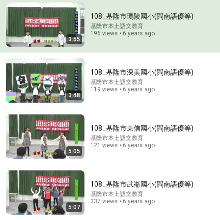
正能量#人生智慧 #命理 #哲學 #曾仕強 #易經 #正能
易經開運堂
•
1M views
量
108_基隆市瑪陵國小(閩南語優等)
基隆市本土語文教育
196 views • 6 years ago
3:55
108_基隆市深美國小(閩南語優等)
基隆市本土語文教育
119 views • 6 years ago
3:48
108_基隆市東信國小(閩南語優等)
1:20:31
基隆市本土語文教育
121 views • 6 years ago
5:05
王菲登門開口三句話徹底點燃18年積怨！Lucas當面掌
摑天後，狄波拉冷淡下逐客令：「我們謝家打了就打
了！」 #王菲 #謝霆鋒 #張柏芝 #Lucas #謝振軒
小娛吃瓜局
New
85K views
108_基隆市武崙國小(閩南語優等)
基隆市本土語文教育
337 views • 6 years ago
5:07