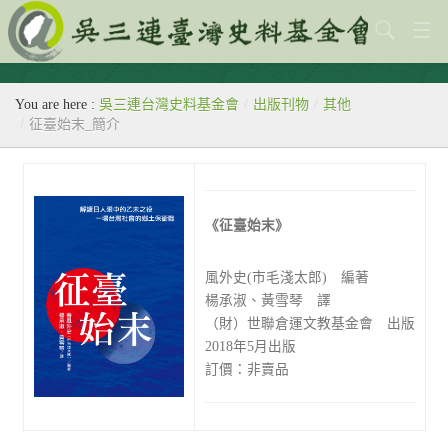
關於本會
You are here :
吳三連台灣史料基金會
/
出版刊物
/
其他
歷史教室
/
征臺始末_簡介
專題
出版刊物
《征臺始末》
歷年活動
風外史(市毛淺太郎) 編著
館藏查詢
楊承淑、黃雪琴 譯
（財）世聯倉運文教基金會 出版
台灣史料中心
2018年5月出版
訂價：非賣品