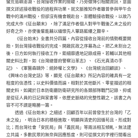
蠻荒島嶼澎湖、台灣接收作業的險峻，乃旁徵博引相關資訊，意圖
撰文詳述接收戰役的過程與功業。就文脈推知作者雖曾參與甲午合
戰中的滿州戰役，但卻沒有機會親赴台、澎體驗接收戰役，以故乃
完成大作《征台顛末》，除了滿足作者個人對甲午戰後乙未之役的
好奇之外，亦使後輩能藉以緬懷先人篳路藍縷之艱辛。
《征台始末》全書共分四篇，內容從接收台灣前的情勢概要開
始，到台灣接收戰役的完成、開啟民政之序幕為止，把乙未割台之
後，日方如何執行接收工作，鉅細靡遺地記錄成冊。若輔以其他相
關史料比對，如《台灣總督府警察沿革志》、《石光真清の手
記》、《軍醫森鷗外：統帥權と文學》、《台灣統治回顧談》、
《興味の台灣史話》等，顯見《征台顛末》所記內容的確具有一定
程度的信憑性；以史料價值而論，相對於其他斷片、零星描述的相
關史料，如藏於日本防衛廳防衛研究所的各類部隊戰鬥記錄、抑或
是從征人員的日記與家書等，依歷史脈絡的完整性觀之，該書之內
容不可不謂是略勝一籌。
透過《征台始末》之細述，回顧百年以前曾發生於台灣的「乙
未之役」，明治日本的積極進取，明顯與清吏的因循苟且，形成對
比；而台灣社會「安民局」與「義民局」等兩派相互傾軋，無法建
立共識，多數民眾的無奈與因應態度，則可從撰文的字裡行間看出