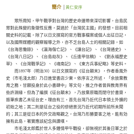
簡介
│
黃仁安序
眾所周知，甲午戰爭對台灣的歷史命運帶來深切影響，台島民
眾對此殊變的象徵性反應，莫過於「台灣民主國」的發想。目前相
關史料的記載，除了以日文撰寫的官方戰事檔案或個人出征日記，
以及國際媒體的觀察報導之外，亦不乏台島人士的相關記錄，如
《台海思慟錄》、《瀛海偕亡記》、《讓台記》、《台灣通史》、
《台灣八日記》、《台島劫灰》、《丘逢甲信稿》、《劉永福歷史
草》、《台灣戰爭記》、《魂南記》、《東方兵事紀略》等史料。
而1897年（明治30）以日文撰寫的《征台顛末》，作者香風外
史（市毛淺太郎）乃日進堂書店少東。依序言之所述，「余放棄教
育之務，甘願投身於此小書肆中」等文句，推之作者曾與教育界有
些許淵緣，但為了編撰《征台顛末》，乃放棄原職而閉守於書齋，
振筆疾書乙未征台史。理由有三，首先台灣乃近代日本領土外擴的
初始之地；其二則是征台之役的慘絕景況乃近代初期所前所未聞
的；其三是從日本的外交政略觀之，台灣乃形勝要害之地，能有効
擁有此島，著實應該紀念與讚嘆。
市毛淺太郎鑑於世人多鍾情甲午戰役，卻無視於其後日軍之於