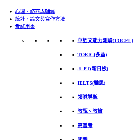
心理、諮商與輔導
統計、論文與寫作方法
考試用書
華語文能力測驗(TOCFL)
TOEIC(多益)
JLPT(新日檢)
IELTS(雅思)
領隊導遊
教甄、教檢
高普考
國營