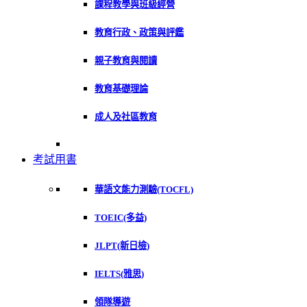
課程教學與班級經營
教育行政、政策與評鑑
親子教育與閱讀
教育基礎理論
成人及社區教育
考試用書
華語文能力測驗(TOCFL)
TOEIC(多益)
JLPT(新日檢)
IELTS(雅思)
領隊導遊