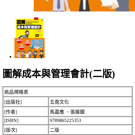
圖解成本與管理會計(二版)
商品規格表
[出版社]
五南文化
[作者]
馬嘉應 、張展鏡
[ISBN]
9789865225353
[版次]
二版