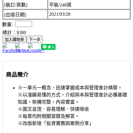
[裝訂/頁數]
平裝/248頁
2021/03/28
[出版日期]
數量:
總計：
$380
加入購物車
下一步
商品簡介
※ㄧ單元一概念，迅速掌握成本與管理會計精華。
※以淺顯易懂的方式，介紹與本與管理會計必備基礎
知識。架構完整，內容豐富。
※圖文並茂．容易理解．快速吸收
※每章均附相關習題及解答。
※改版新增「投資實務與案例分享」