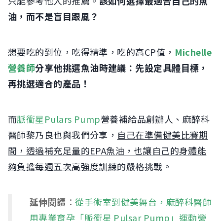
只能參考他人的推薦。
該如何選擇最適合自己的魚
油，而不是盲目跟風？
想要吃的到位，吃得精準，吃的高CP值，
Michelle
營養師
分享他挑選魚油時建議：先設定具體目標，
再挑選適合的產品！
而
脈衝星Pulars Pump
營養補給品創辦人、麻醉科
醫師黎乃良也與我們分享，
自己在準備健美比賽期
間，透過補充足量的EPA魚油，也讓自己的身體能
夠負擔每週五次高強度訓練
的嚴格挑戰。
延伸閱讀
：
從手術室到健美舞台，麻醉科醫師
用專業育孕「脈衝星 Pulsar Pump」運動營