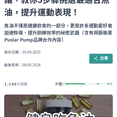
油，提升運動表現！
魚油不僅是健康飲食的一部分，更是許多運動愛好者
加速恢復、提升訓練效率的秘密武器（含有與脈衝星
Puslar Pump品牌合作內容）
0
1
發布日期：
05.09.2025
2
分享
3
最後更新：
08.05.2026
4
5
6
0
0
7
字體
小
大
1
,
1
8
0
次瀏覽
2
2
9
1
3
3
2
4
4
3
5
5
4
6
6
5
7
7
6
8
8
7