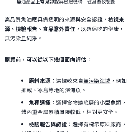
魚油產品上常見認證與檢驗機構｜健身遊牧製圖
高品質魚油應具備透明的來源與安全認證，
檢視來
源、檢驗報告、食品意外責任
，以確保吃的健康，
無污染且純淨。
購買前，可以從以下幾個面向評估
：
原料來源
：選擇較來自
無污染海域
，例如
挪威、冰島等地的深海魚。
魚種選擇
：選擇
食物鏈底層的小型魚類
，
體內重金屬累積風險較低，相對更安全。
檢驗報告與認證
：選擇有標示
原料廠商
，