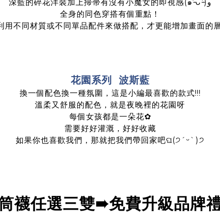
深藍的碎花洋裝加上掃帚有沒有小魔女的即視感(๑˃̵ᴗ˂̵)و
全身的同色穿搭有個重點！
利用不同材質或不同單品配件來做搭配，才更能增加畫面的層
花園系列 波斯藍
換一個配色換一種氛圍，這是小編最喜歡的款式!!!
溫柔又舒服的配色，就是夜晚裡的花園呀
每個女孩都是一朵花
✿
需要好好灌溉，好好收藏
如果你也喜歡我們，那就把我們帶回家吧ଘ(੭ˊᵕˋ)੭
筒襪任選三雙➠免費升級品牌