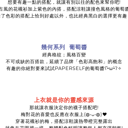
想要有趣一點的搭配，就讓有別以往的配色來幫你吧!
古風的花襯衫加上紫色的內搭，搭配涼鞋讓撞色風格的葡萄
除了色彩的搭配上恰到好處以外，也比經典黑白的選擇更有趣
幾何系列 葡萄醬
經典格紋；風格百變
不可或缺的百搭款，延續了品牌「色彩高飽和」的概念
有趣的你絕對要來試試PAPERSELF的葡萄醬ʕ•̀ω•́ʔ✧
上衣就是你的靈感來源
那就讓衣服決定你的襪子搭配吧!
梅對花的喜愛也反應在衣服上(◍•ᴗ•◍)❤
穿著花襯衫的梅，搭配涼鞋讓熱帶橙完整露出