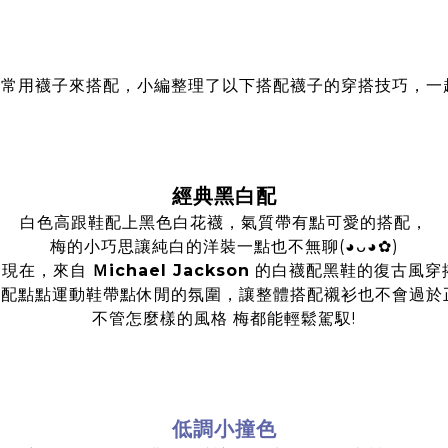
常用襪子來搭配，小編整理了以下搭配襪子的穿搭技巧，一
經典黑白配
白色高跟鞋配上黑色白花襪，氣質帶有點可愛的搭配，
梅的小巧思讓純白的洋裝一點也不無聊(◕ᴗ◕✿)
的現在，來自
Ｍichael Jackson
的白襪配黑鞋的復古風穿
襪配點點運動鞋帶點休閒的氛圍，讓整體搭配襯衫也不會過於正
不管怎麼樣的風格 梅都能輕鬆駕馭!
低調小撞色