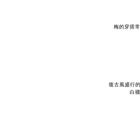
梅的穿搭常
復古風盛行
白