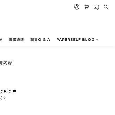
紹
實體通路
刺青Q & A
PAPERSELF BLOG
搭配!
0810
!!!
印象٩(✪д✪๑)✧