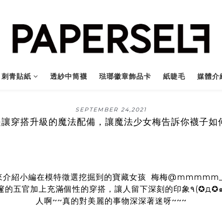
刺青貼紙
透紗中筒襪
琺瑯徽章飾品卡
紙睫毛
媒體介
SEPTEMBER 24
,2021
是讓穿搭升級的魔法配備，讓魔法少女梅告訴你襪子如何
來介紹小編在模特徵選挖掘到的寶藏女孩 梅梅
@mmmmm_
深邃的五官加上充滿個性的穿搭，讓人留下深刻的
人啊~~真的對美麗的事物深深著迷呀~~~