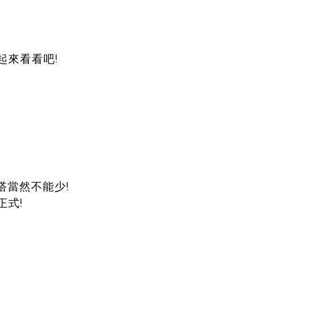
起來看看吧!
搭當然不能少!
式!