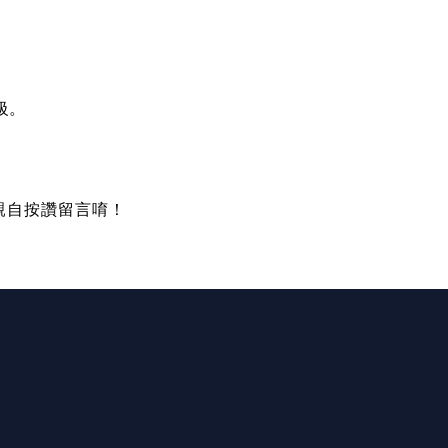
級。
親自按讚留言唷！