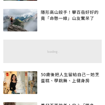
隱形高山殺手！攀百岳好好的
竟「命懸一線」山友驚呆了
50歲後把人生留給自己－她烹
蛋糕、學跳舞、上健身房