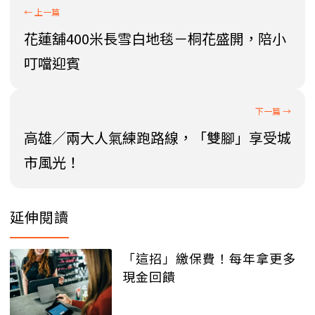
花蓮舖400米長雪白地毯－桐花盛開，陪小
叮噹迎賓
高雄／兩大人氣練跑路線，「雙腳」享受城
市風光！
延伸閱讀
「這招」繳保費！每年拿更多
現金回饋