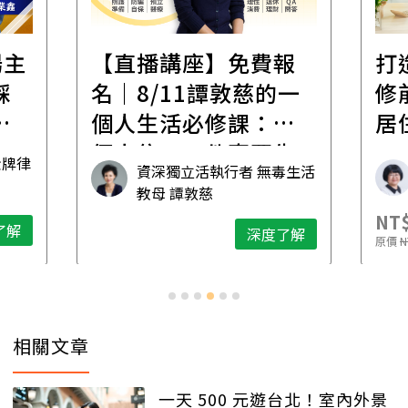
場主
【直播講座】免費報
打
踩
名｜8/11譚敦慈的一
修
職
個人生活必修課：一
居
個人住，五件事要先
金牌律
資深獨立活執行者 無毒生活
想清楚！
教母 譚敦慈
NT$
了解
深度了解
原價
N
相關文章
一天 500 元遊台北！室內外景