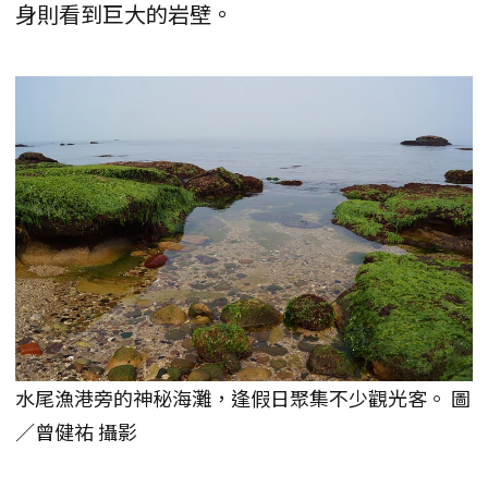
身則看到巨大的岩壁。
水尾漁港旁的神秘海灘，逢假日聚集不少觀光客。 圖
／曾健祐 攝影