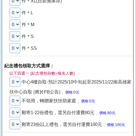
件＊XL(目前無庫存)
件＊L
件＊M
件＊S
件＊SS
紀念禮包領取方式選擇：
以下四選一 (紀念禮包份數=報名人數)
中心4樓自取-預計2025/10中旬起至2025/11/22南高雄家
扶中心自取 (將於FB公告)
、價格:0元
不領用，轉贈家扶扶助家庭
、價格:0元
郵寄1-22份禮包，需另自付運費80元
、價格:80元
郵寄23份以上禮包，需另自付運費100元
、價格:100元