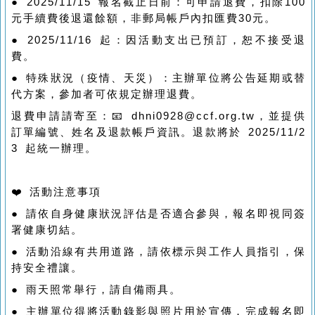
● 2025/11/15 報名截止日前：可申請退費，扣除100
元手續費後退還餘額，非郵局帳戶內扣匯費30元。
● 2025/11/16 起：因活動支出已預訂，恕不接受退
費。
● 特殊狀況（疫情、天災）：主辦單位將公告延期或替
代方案，參加者可依規定辦理退費。
退費申請請寄至：📧 dhni0928@ccf.org.tw，並提供
訂單編號、姓名及退款帳戶資訊。退款將於 2025/11/2
3 起統一辦理。
❤️ 活動注意事項
● 請依自身健康狀況評估是否適合參與，報名即視同簽
署健康切結。
● 活動沿線有共用道路，請依標示與工作人員指引，保
持安全禮讓。
● 雨天照常舉行，請自備雨具。
● 主辦單位得將活動錄影與照片用於宣傳，完成報名即