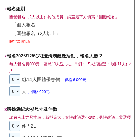
報名組別
※
團體報名（2人以上）其他成員，請至最下方填寫「團體報名」
個人報名
團體報名（2人以上）
限定勾選1項
報名2025/12/6(六)澄清湖健走活動，報名人數？
※
每人報名費600元，團報10人送1人。舉例：15人請點選：1組(11人)+4
人
組/11人團體優惠價
、價格:6,000元
人
、價格:600元
請挑選紀念衫尺寸及件數
※
請參考上方尺寸表，版型偏大，女性建議選小1號，男性建議正常選擇
件＊2L