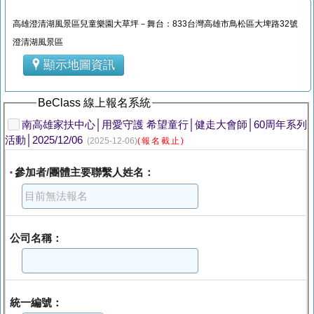
高雄澄清湖風景區兒童樂園大草坪－舞台：833台灣高雄市鳥松區大埤路32號
澄清湖風景區
顯示地圖資訊
BeClass 線上報名系統
南高雄家扶中心│用愛守護 希望童行│健走大會師│60周年系列
活動│2025/12/06
(2025-12-06)
(報名截止)
參加者/團體主要聯繫人姓名：
*
公司名稱：
統一編號：