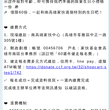
示證件核對年齡，即可獲得我們準備的限量生日小禮物
一份 🎁
🎉 僅限60份，一起和南高雄家扶過個特別的生日吧！
❤️ 繳費方式
1. 現場繳款：南高雄家扶中心（高雄市苓雅區中正一路
305號1樓）
2. 郵政劃撥：帳號 00456706 戶名：家扶基金會高
雄市南區分事務所（請註明「60週年健走報名費」）
3. 健走報名費多元方式繳款，信用卡、line pay、虛擬
ATM帳號：
https://donate.ccf.org.tw/32/shopcart-s
tep1/742
✅ 報名成功＝完成資料填寫＋一週內繳費完成
完成後主辦單位將寄送簡訊通知 以確認資格。
❤️ 退費機制