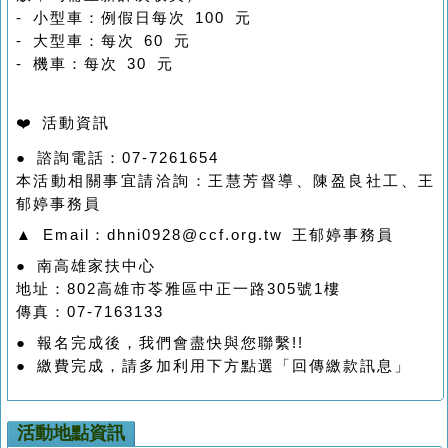
- 小型車：例假日每次 100 元
- 大型車：每次 60 元
- 機車：每次 30 元
❤️ 活動資訊
● 諮詢電話：07-7261654
本活動相關事宜請洽詢：王慧芳督導、陳盈良社工、王
郁婷事務員
▲ Email：dhni0928@ccf.org.tw 王郁婷事務員
● 南高雄家扶中心
地址：802高雄市苓雅區中正一路305號1樓
傳真：07-7163133
● 報名完成後，我們會盡快與您聯繫!!
● 繳費完成，請多加利用下方點選「回傳繳款訊息」
活動地點資訊