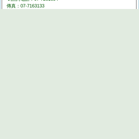
傳真：07-7163133
地址：802高雄市苓雅區中正一路305號1樓
❤️本活動相關事宜請洽詢：王慧芳督導、陳盈良社工、王郁
婷事務員
(▲Email：dhni0928@ccf.org.tw 王郁婷事務員)
❤️報名完成後，我們會盡快與您聯繫!!
❤️繳費完成，請多加利用下方點選「回傳繳款訊息」
團體報名
§ 請點此處填寫
團體報名
資料
※承辦人其他活動
報名截止
若有其它問題請洽活動承辦人員