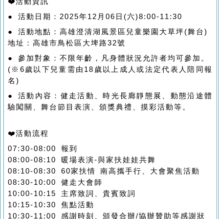
❤️活動資訊
● 活動日期：2025年12月06日(六)8:00-11:30
● 活動地點：高雄澄清湖風景區兒童樂園大草坪(舞台)
地址：高雄市鳥松區大埤路32號
● 參加對象：不限年齡，凡身體狀況允許者均可參加。
(※6歲以下兒童需由18歲以上成人或法定代表人陪同報
名)
● 活動內容：健走活動、時光長廊靜態展、動態沿途體
驗闖關、舞台節目表演、頒獎典禮、摸彩活動等。
❤️活動流程
07:30-08:00 報到
08:00-08:10 暖場表演-與家扶娃娃共舞
08:10-08:30 60家扶情 南高攜手行、大會聚焦活動
08:30-10:00 健走大會師
10:00-10:15 主席致詞、貴賓致詞
10:15-10:30 焦點活動
10:30-11:00 感謝時刻、頒發合辦/協辦贊助等感謝狀