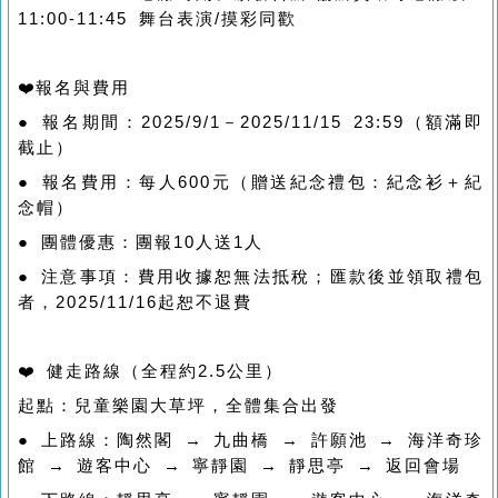
11:00-11:45 舞台表演/摸彩同歡
❤️報名與費用
● 報名期間：2025/9/1－2025/11/15 23:59（額滿即
截止）
● 報名費用：每人600元（贈送紀念禮包：紀念衫＋紀
念帽）
● 團體優惠：團報10人送1人
● 注意事項：費用收據恕無法抵稅；匯款後並領取禮包
者，2025/11/16起恕不退費
❤️ 健走路線（全程約2.5公里）
起點：兒童樂園大草坪，全體集合出發
● 上路線：陶然閣 → 九曲橋 → 許願池 → 海洋奇珍
館 → 遊客中心 → 寧靜園 → 靜思亭 → 返回會場