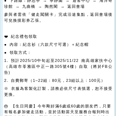
● 下路線：靜思亭 → 寧靜園 → 遊客中心 → 海洋奇
珍館 → 九曲橋 → 陶然閣 → 返回會場
參與者需依「健走闖關卡」完成沿途集點，返回會場後
可兌換摸彩券乙張。
❤️ 紀念禮包領取
● 內容：紀念衫（六款尺寸可選）＋紀念帽
● 領取方式：
1. 預計2025/10中旬起至2025/11/22 南高雄家扶中心
（高雄市苓雅區中正一路305號4樓）自取 (將於FB公
告)
2. 自費郵寄（1–22組：80元，23組以上：100元）
※ 衣服為客製化訂製，請務必依尺寸表慎選，恕不接受
更換。
🎂 【生日同慶】今年剛好滿6歲或60歲的朋友們，只要
有報名參加健走活動，並於活動當天至服務台報到時出