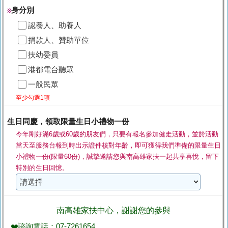
身分別
※
認養人、助養人
捐款人、贊助單位
扶幼委員
港都電台聽眾
一般民眾
至少勾選1項
生日同慶，領取限量生日小禮物一份
今年剛好滿6歲或60歲的朋友們，只要有報名參加健走活動，並於活動
當天至服務台報到時出示證件核對年齡，即可獲得我們準備的限量生日
小禮物一份(限量60份)，誠摯邀請您與南高雄家扶一起共享喜悅，留下
特別的生日回憶。
南高雄家扶中心，謝謝您的參與
❤️諮詢電話：07-7261654