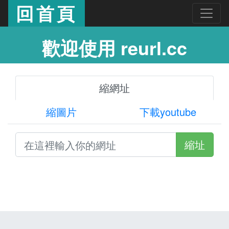
回首頁
歡迎使用 reurl.cc
縮網址
縮圖片
下載youtube
縮址