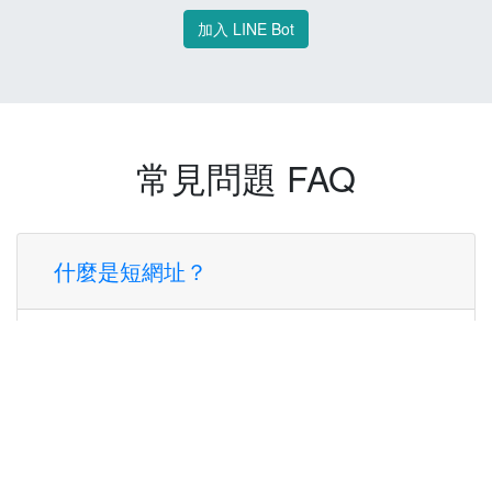
加入 LINE Bot
常見問題 FAQ
什麼是短網址？
短網址是一種將長網址轉換成簡短網址的服
務，讓您可以更方便地分享連結。
使用短網址有什麼好處？