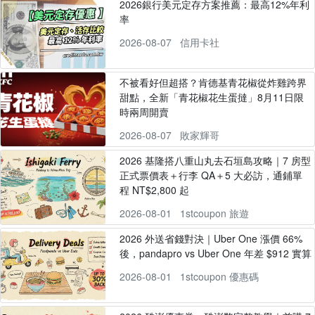
2026銀行美元定存方案推薦：最高12%年利
率
2026-08-07
信用卡社
不被看好但超搭？肯德基青花椒從炸雞跨界
甜點，全新「青花椒花生蛋撻」8月11日限
時兩周開賣
2026-08-07
敗家輝哥
2026 基隆搭八重山丸去石垣島攻略｜7 房型
正式票價表＋行李 QA＋5 大必訪，通鋪單
程 NT$2,800 起
2026-08-01
1stcoupon 旅遊
2026 外送省錢對決｜Uber One 漲價 66%
後，pandapro vs Uber One 年差 $912 實算
2026-08-01
1stcoupon 優惠碼