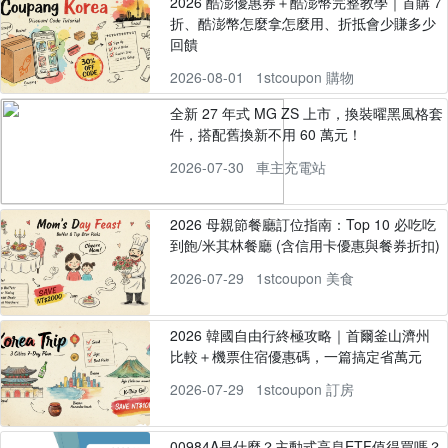
2026 酷澎優惠券＋酷澎幣完整教學｜首購 7
折、酷澎幣怎麼拿怎麼用、折抵會少賺多少
回饋
2026-08-01
1stcoupon 購物
全新 27 年式 MG ZS 上市，換裝曜黑風格套
件，搭配舊換新不用 60 萬元！
2026-07-30
車主充電站
2026 母親節餐廳訂位指南：Top 10 必吃吃
到飽/米其林餐廳 (含信用卡優惠與餐券折扣)
2026-07-29
1stcoupon 美食
2026 韓國自由行終極攻略｜首爾釜山濟州
比較＋機票住宿優惠碼，一篇搞定省萬元
2026-07-29
1stcoupon 訂房
00984A是什麼？主動式高息ETF值得買嗎？