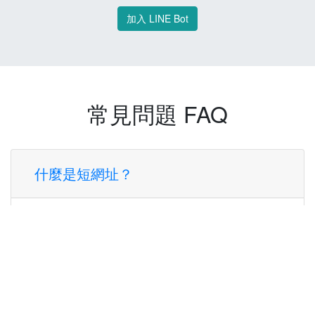
加入 LINE Bot
常見問題 FAQ
什麼是短網址？
短網址是一種將長網址轉換成簡短網址的服
務，讓您可以更方便地分享連結。
使用短網址有什麼好處？