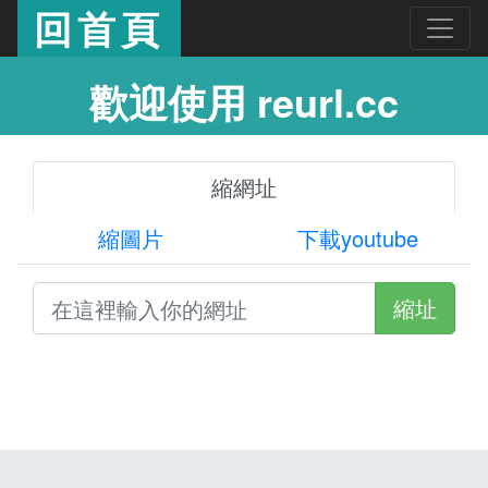
回首頁
歡迎使用 reurl.cc
縮網址
縮圖片
下載youtube
縮址