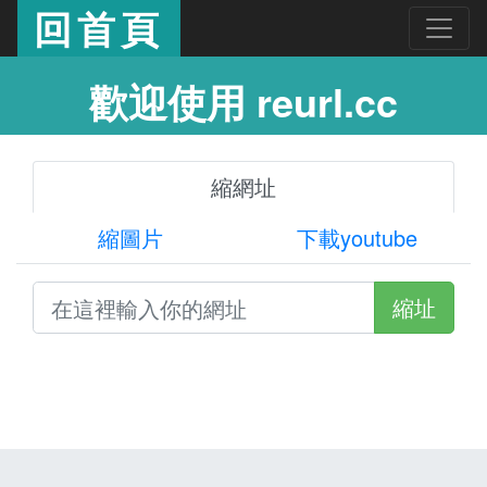
回首頁
歡迎使用 reurl.cc
縮網址
縮圖片
下載youtube
縮址