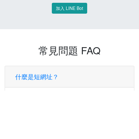
加入 LINE Bot
常見問題 FAQ
什麼是短網址？
短網址是一種將長網址轉換成簡短網址的服
務，讓您可以更方便地分享連結。
使用短網址有什麼好處？