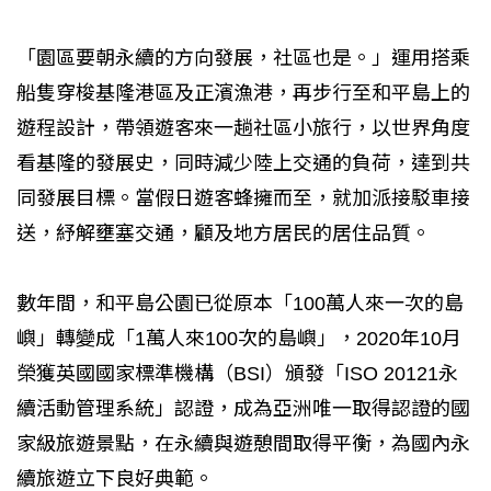
「園區要朝永續的方向發展，社區也是。」運用搭乘
船隻穿梭基隆港區及正濱漁港，再步行至和平島上的
遊程設計，帶領遊客來一趟社區小旅行，以世界角度
看基隆的發展史，同時減少陸上交通的負荷，達到共
同發展目標。當假日遊客蜂擁而至，就加派接駁車接
送，紓解壅塞交通，顧及地方居民的居住品質。
數年間，和平島公園已從原本「100萬人來一次的島
嶼」轉變成「1萬人來100次的島嶼」，2020年10月
榮獲英國國家標準機構（BSI）頒發「ISO 20121永
續活動管理系統」認證，成為亞洲唯一取得認證的國
家級旅遊景點，在永續與遊憩間取得平衡，為國內永
續旅遊立下良好典範。