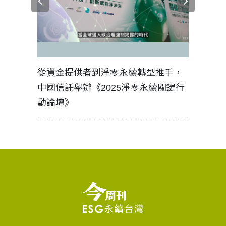
見證醫務
從資金提供者到淨零永續轉型推手，
如何守護
中國信託舉辦《2025淨零永續關鍵行
工改變病
動論壇》