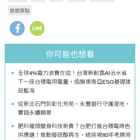
旅遊景點
你可能也想看
全球4%電力浪費在這！台灣新創靠AI治水省
下一座台積電用電量，插旗東南亞ESG基礎建
設藍海
從新北石門到彰化芳苑，永豐銀行守護溼地，
實踐永續願景
肥料龍頭變身科技新貴？台肥打進台積電綠色
供應鏈！推動廢硫酸再生，總座揭80年老牌背