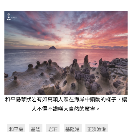
和平島蕈狀岩有如萬顆人頭在海岸中鑽動的樣子，讓
人不得不讚嘆大自然的厲害。
和平島
基隆
岩石
基隆港
正濱漁港