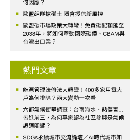
何因應？
歐盟組隊搶稀土 隱含授信新風控
歐盟碳市場政策大轉彎！免費碳配額延至
2038年，將如何牽動國際碳價、CBAM與
台灣出口業？
熱門文章
能源管理法修法大轉彎！400多家用電大
戶為何排除？兩大變動一次看
六都氣候衝擊調查：台南淹水、熱傷害...
皆進前三，為何專家認為社區參與是氣候
調適關鍵？
SDGs永續城市交流論壇／AI時代城市如