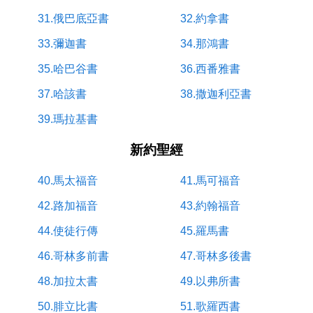
31.俄巴底亞書
32.約拿書
33.彌迦書
34.那鴻書
35.哈巴谷書
36.西番雅書
37.哈該書
38.撒迦利亞書
39.瑪拉基書
新約聖經
40.馬太福音
41.馬可福音
42.路加福音
43.約翰福音
44.使徒行傳
45.羅馬書
46.哥林多前書
47.哥林多後書
48.加拉太書
49.以弗所書
50.腓立比書
51.歌羅西書