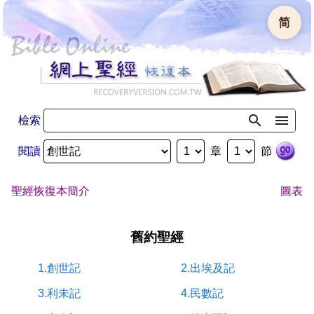
简
檢索
閱讀
章
節
聖經恢復本簡介
圖表
舊約聖經
1.創世記
2.出埃及記
3.利未記
4.民數記