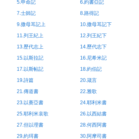
5.申命記
6.約書亞記
7.士師記
8.路得記
9.撒母耳記上
10.撒母耳記下
11.列王紀上
12.列王紀下
13.歷代志上
14.歷代志下
15.以斯拉記
16.尼希米記
17.以斯帖記
18.約伯記
19.詩篇
20.箴言
21.傳道書
22.雅歌
23.以賽亞書
24.耶利米書
25.耶利米哀歌
26.以西結書
27.但以理書
28.何西阿書
29.約珥書
30.阿摩司書