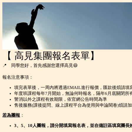
【 高見集團報名表單】
📍 同學您好，首先感謝您選擇高見😆
報名注意事項：
填完表單後，一周內將透過EMAIL進行報價，匯款後煩請填
年度班課程每年7月開始，無論何時報名，隔年6月底關閉所有
警消以外之課程有效期限，依官網公告時間為準
售後服務(課後提問、線上課程平台為使用與申論閱卷)煩請
若為團報
：
3、5
、10
人團報，請分開填寫報名表，並在備註區填寫團長