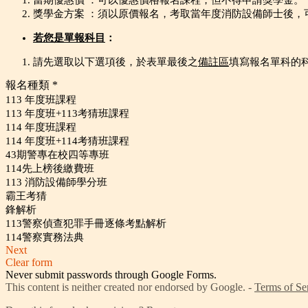
當期優惠價 ：
可
以優惠價格報名課程，但不得申請獎學金。
獎學金方案 ：
須以原價報名，
考取當年度消防設備師士後，
若您是單報科目
：
請先選取以下選項後，於表單最後之
備註區
填寫報名單科的
報名種類
*
113 年度班課程
113 年度班+113考猜班課程
114 年度班課程
114 年度班+114考猜班課程
43期警專在校四等專班
114先上榜後繳費班
113 消防設備師學分班
霸王考猜
鋒解析
113警察偵查犯罪手冊逐條考點解析
114警察實務法典
Next
Clear form
Never submit passwords through Google Forms.
This content is neither created nor endorsed by Google. -
Terms of Se