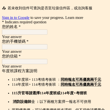
📤 若未收到信件可查詢是否至垃圾信件區，或洽詢客服
Sign in to Google
to save your progress.
Learn more
* Indicates required question
您的姓名
*
Your answer
您的手機號碼
*
Your answer
您的信箱
*
Your answer
年度班課程方案說明
113年度班+ 113考猜考衝班 ：
同時報名可再優惠兩千元
114年度班+ 114考猜考衝班 ：
同時報名可再優惠兩千元
115升官等請選擇114年度班或114年度+考猜班
消防設備師士
：
以下兩種方案擇一報名不可併用