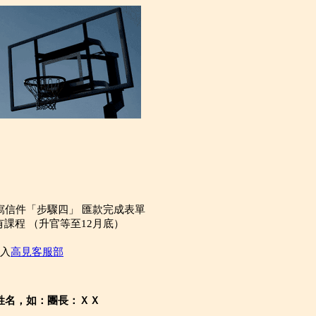
寫信件「步驟四」 匯款完成表單
課程 （升官等至12月底）
加入
高見客服部
姓名，如：團長：ＸＸ