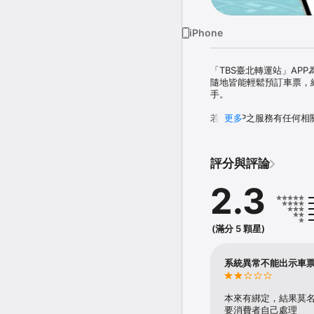
iPhone
「TBS臺北轉運站」A
隨地皆能輕鬆預訂車票，結
手。

若對APP之服務有任何相
更多
TBS APP facbook粉絲專
https://www.facebook.c
評分與評論
＝APP主要特色＝

．整合多家國道客運班次資
2.3
（1）可快速搜尋同時段多
（2）結合Google Ma
．線上快速選位購票QR C
（1）提供線上自選座位及
(滿分 5 顆星)
（2）直接QR CODE電
．線上即時分票與換票

（3）提供線上即時分享車
系統異常不能出示車
（4）可線上更換欲搭乘時
．提供會員多樣旅運需求及
（1）精選各樣旅運商品，
本來有綁定，結果莫
（2）不定期舉辦各項會
要消費者自己處理