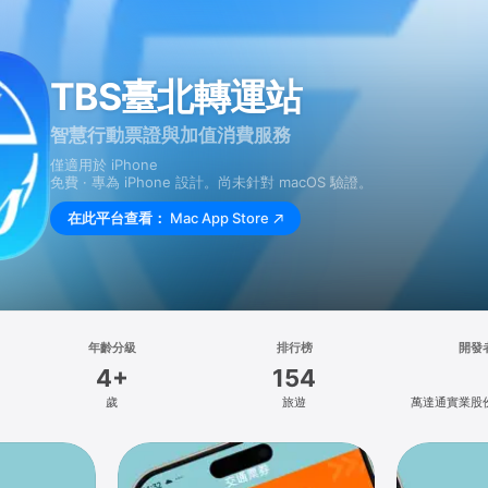
TBS臺北轉運站
智慧行動票證與加值消費服務
僅適用於 iPhone
免費 · 專為 iPhone 設計。尚未針對 macOS 驗證。
在此平台查看：
Mac App Store
年齡分級
排行榜
開發
4+
154
歲
旅遊
萬達通實業股