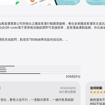
PP為萬達通實業公司所推出之國道客運行動購票服務，整合多家國道客運班次資
合QR-code電子票券無須換紙票即可直接搭車，是客運族通勤返鄉、外出旅
關意見或疑問，歡迎至TBS粉絲專頁提供或洽詢。

頁

om/tbs.letsgo

訊

家國道客運班次資訊

p輕鬆掌握客運搭車位置

ODE電子票券搭車

預訂車票功能

936則評分
子票券登車免兌換紙票

票功能

票
值得鼓勵
2024/06/02
間讓您出遊行程更彈性

為什麼這麼廢
優惠回饋

滿足您各種旅運需求

名登出，要登入也不行，一直顯示異常，一個代售系統卻
雖然還有
員活動，提供會員優惠回饋
的站不知