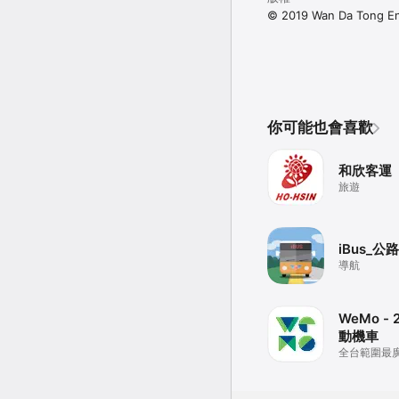
© 2019 Wan Da Tong Ent
你可能也會喜歡
和欣客運
旅遊
iBus_公
導航
WeMo -
動機車
全台範圍最
最香