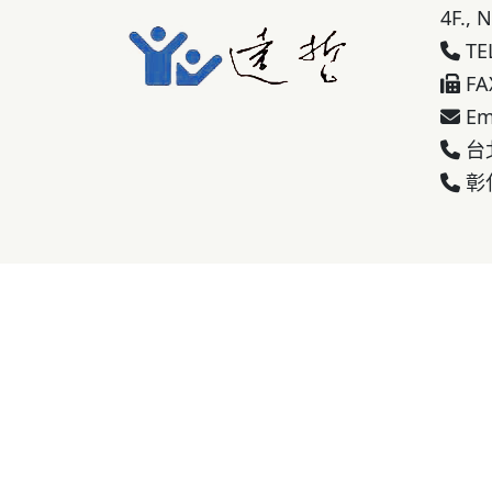
4F., 
TE
FA
Em
台北
彰化