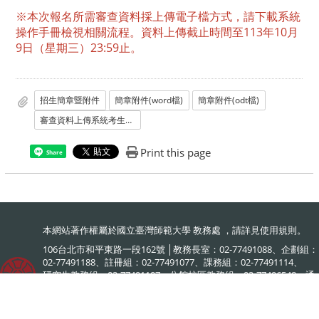
※本次報名所需審查資料採上傳電子檔方式，請下載系統
操作手冊檢視相關流程。資料上傳截止時間至113年10月
9日（星期三）23:59止。
招生簡章暨附件
簡章附件(word檔)
簡章附件(odt檔)
審查資料上傳系統考生操作手冊
Print this page
Share
本網站著作權屬於國立臺灣師範大學 教務處 ，請詳見
使用規則
。
106台北市和平東路一段162號 │教務長室：02-77491088、企劃組：
02-77491188、註冊組：02-77491077、課務組：02-77491114、
研究生教務組：02-77491107、公館校區教務組：02-77496548、通
識教育中心：02-77491120、教學發展中心：02-77491886、
網路大學：02-77495578、英語學術素養中心：02-77495903、跨領
域學習規劃辦公室：02-77495576