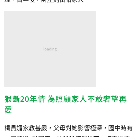
狠斷20年情 為照顧家人不敢奢望再
愛
楊貴媚家教甚嚴，父母對她影響極深，國中時有