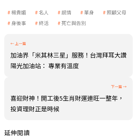
楊貴媚
名人
感情
單身
照顧父母
身後事
終活
死亡與告別
加油界「米其林三星」服務！台灣拜耳大讚
陽光加油站： 專業有溫度
喜迎財神！開工後5生肖財運連旺一整年，
投資理財正是時候
延伸閱讀