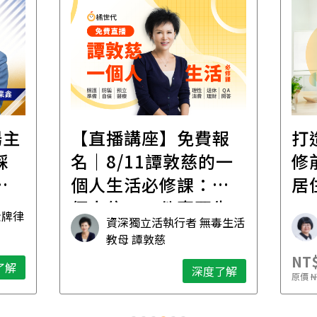
場主
【直播講座】免費報
打
踩
名｜8/11譚敦慈的一
修
職
個人生活必修課：一
居
個人住，五件事要先
金牌律
資深獨立活執行者 無毒生活
想清楚！
教母 譚敦慈
NT$
了解
深度了解
原價
N