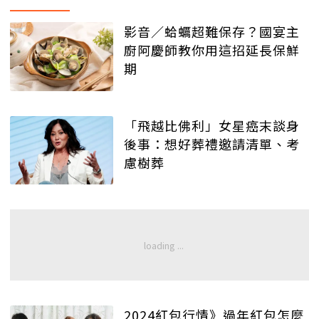
影音／蛤蠣超難保存？國宴主
廚阿慶師教你用這招延長保鮮
期
「飛越比佛利」女星癌末談身
後事：想好葬禮邀請清單、考
慮樹葬
2024紅包行情》過年紅包怎麼