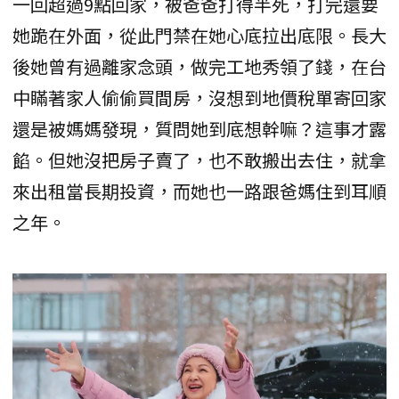
一回超過9點回家，被爸爸打得半死，打完還要
她跪在外面，從此門禁在她心底拉出底限。長大
後她曾有過離家念頭，做完工地秀領了錢，在台
中瞞著家人偷偷買間房，沒想到地價稅單寄回家
還是被媽媽發現，質問她到底想幹嘛？這事才露
餡。但她沒把房子賣了，也不敢搬出去住，就拿
來出租當長期投資，而她也一路跟爸媽住到耳順
之年。