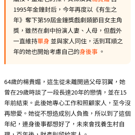
1995年金鐘封后，今年再度以《有生之
年》奪下第59屆金鐘獎戲劇類節目女主角
獎，雖然在劇中扮演人妻、人母，但戲外
一直維持
單身
並與家人同住，活到耳順之
年的她也開始考慮自己的
身後事
。
64歲的楊貴媚，這生從未離開過父母羽翼，她
曾在29歲時談了一段長達20年的戀情，並在15
年前結束。此後她專心工作和照顧家人，至今沒
再戀愛。她從不想造成別人負擔，所以到了這個
年紀，連身後事都想好了，未來會找養生村自
理，百年後，財產則留給家人。