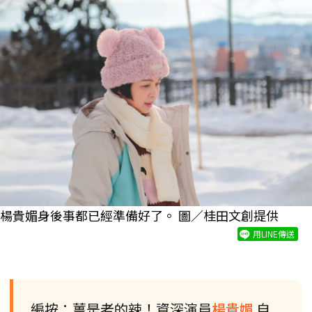
楊貴媚身後事都已經準備好了。 圖／桂田文創提供
用LINE傳送
編按：薑是老的辣！資深演員
楊貴媚
自