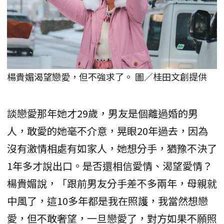
楊貴媚渴望戀愛，但不強求了。 圖／桂田文創提供
談戀愛那年她才29歲，男友是個離過婚的男
人，敢愛的她毫不介意，晃眼20年過去，因為
沒有激情相處有如家人，她想分手，猶豫不決了
1年多才說出口。是否還相信愛情、渴望愛情？
楊貴媚說，「跟前男友分手差不多兩年，母親就
中風了，這10多年都是我在照護，我當然想戀
愛，但不敢奢望，一旦戀愛了，對方如果不願照