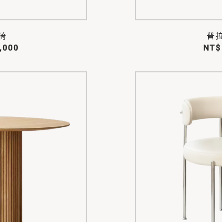
椅
普
,000
NT$