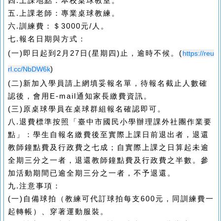
四.上課地點：本校桌球教室。
五.上課老師：專業桌球教練。
六.訓練費：＄3000元/人。
七.報名日期與方式：
(
一)即日起到2月27日(星期四)止，逾時不候。(
https://reu
rl.cc/NbDW6k
)
(
二)新加入學員請上網填妥報名單，待報名截止人數確
認後，會用E-mail通知家長繳費資訊。
(
三)原桌球學員在桌球群組報名確認即可。
八.退費標準按照「臺中市國民小學辦理課外社團作業要
點」：學生自報名繳費後至實際上課日前退出者，退還
教師鐘點費及行政費之七成；自實際上課之日算起未逾
全期三分之一者，退還教師鐘點費及行政費之半數。參
加活動期間已逾全期三分之一者，不予退還。
九.
注意事項：
(
一)自備球拍（教練可代訂球拍每支600元，同訓練費一
起轉帳）、穿著運動服裝。