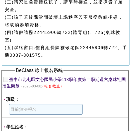
(
二)請家長負責接送孩子，請準時接送，並指導貴子弟
安全。
(
三)孩子若於課堂間破壞上課秩序與不服從教練指導，
將取消參加資格。
(
四)請假請撥22445906轉722(體育組)
、
725(
桌球教
室)
(
五)聯絡窗口:體育組長陳雅敬老師22445906轉722
、
手
機0987-801575。
BeClass 線上報名系統
臺中市北屯區文心國民小學113學年度第二學期週六桌球社團
招生簡章
(2025-03-08)
(報名截止)
班級：
*
學生姓名：
*