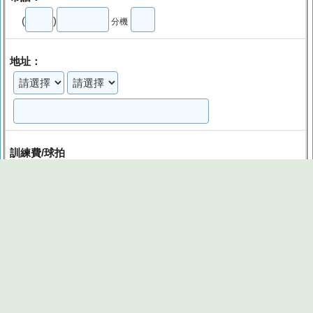
(
)
分機
地址：
訓練費/球拍
3000元(上課12次)+600元(球拍代購)
3000元(上課12次)，不需要球拍
重設/reset
※目前報名數：17
※承辦人其他活動
報名截止
若有其它問題請洽活動承辦人員