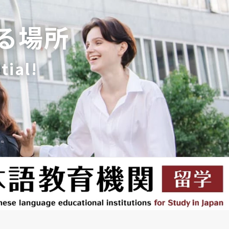
る場所
tial!