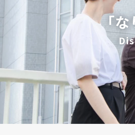
「な
Dis