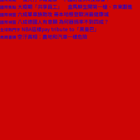
大疫期「共享員工」 盒馬鮮生開第一槍、京東跟進
國際焦點
六成單車族助攻 哥本哈根登歐洲最健康城
國際視窗
八成德國人有意願 為何器捐率不到四成？
國際視窗
NBA這樣pay tribute to「黑曼巴」
全球熱門字
空汙真相：農地和汽車一樣危險
商周書摘