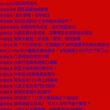
因危機而強大
CEO上線
把質量轉換成數量
商場自慢塾
青年事務，青年做主
新物種Biz
為何武漢肺炎不會終結多頭股市？
費雪專欄
英國用華為苦衷：誰叫美國沒5G
金融時報精選
永康街觀光客狂掉 直擊兩百家店團結抗疫記
產業風雲
蘋果大斷鏈！庫克靠「斷食」穩住股價
科技風雲
最「不討好民意」防疫總舵手 如何讓醫界到網友都服他
人物特寫
除夕離職信讓他轉念！女鞋龍頭三代5年打下新江山
商周CEO學院
口罩背後的經濟大戰
封面故事
台廠打進最高規格口罩賽
封面故事
康匠不賺危機財賺信任！
封面故事
中衛靠3成戰備產能建功
封面故事
實名系統72小時上線幕後
封面故事
口罩之亂官商鬥智3回合
封面故事
搶進防疫股先看2數字
封面故事
3M怎麼了？口罩大賣股價卻下挫追因
國際焦點
病例高居全球第2 日本人為何不搶不驚慌？
國際焦點
一億人打卡報健康 中國防疫3科技爆發！
國際焦點