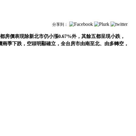
分享到：
都房價表現除新北市仍小漲
0.67%
外，其餘五都呈現小跌，
續兩季下跌，空頭明顯確立，全台房市由南至北、由多轉空，