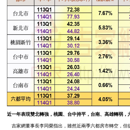
近一年表現雙北轉強，桃園、台中持平，台南、高雄轉弱，
吉家網董事長李同榮指出，雖然近兩季六都房市轉空，但