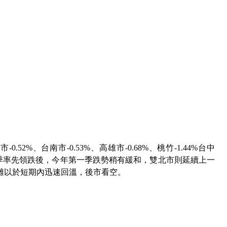
北市
-0.52%
、台南市
-0.53%
、高雄市
-0.68%
、桃竹
-1.44%
台中
季率先領跌後，今年第一季跌勢稍有緩和，雙北市則延續上一
難以於短期內迅速回溫，後市看空。