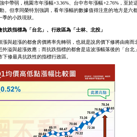
強中帶弱，桃園市年漲幅
+3.36%
、台中市年漲幅
+2.76%
，至於
動。但李同榮特別強調，看年漲幅的數據值得注意的地方是六
一季的小跌現狀。
會抗跌指標為「台北」、行政區為「士林、北投」
領漲與超漲的都會房價將率先轉弱，也就是說房價下修將由南而
宅外溢與超漲效應；而抗跌指標的都會是這波漲幅落後的「台北
市下修最具抗跌性的指標行政區。