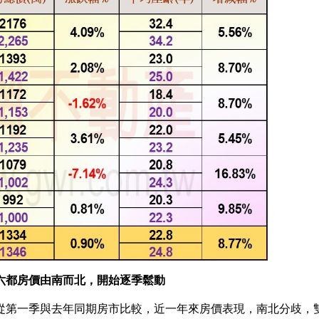
六都房價由南而北，開始逐季鬆動
從第一季與去年同期房市比較，近一年來房價表現，南北分歧，