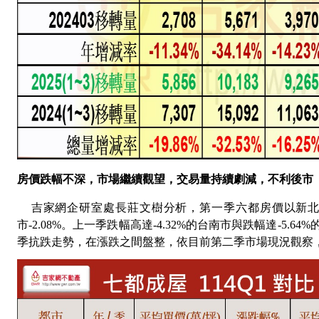
房價跌幅不深，市場繼續觀望，交易量持續劇減，不利後市
吉家網企研室處長莊文樹分析，第一季六都房價以新
市
-2.08%
。上一季跌幅高達
-4.32%
的台南市與跌幅達
-5.64%
季抗跌走勢，在漲跌之間盤整，依目前第二季市場現況觀察