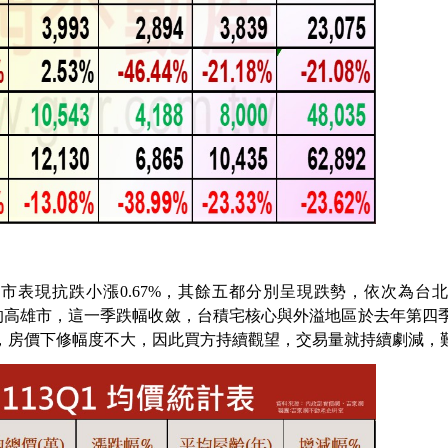
北市表現抗跌小漲
0.67%
，其餘五都分別呈現跌勢，依次為台
的高雄市，這一季跌幅收斂，台積宅核心與外溢地區於去年第四
，房價下修幅度不大，因此買方持續觀望，交易量就持續劇減，