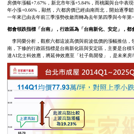
房價年漲幅
+7.67%
，新北市年漲
+5.84%
，而桃園與台中表現
年小漲
+0.66%
，顯然，六都房價已經由南而北，開始逐季鬆
一年來已由去年前三季漲勢收斂而轉為去年第四季與今年第
都會領跌指標「台南」，行政區為「台南新化、安定」，都
李同榮分析，觀察六都這波高價與前波低價的漲幅推估，
南，下修的行政區指標是台南新化區與安定區，主要是台積
達
AI
北士科效應，將延伸效應至「社子島開發」，是未來房