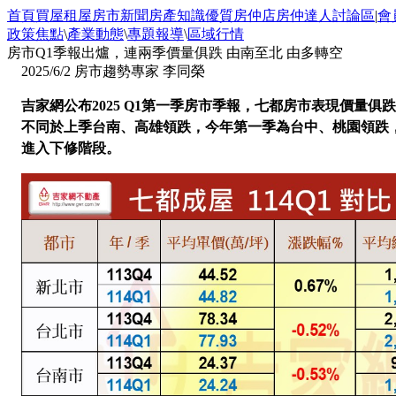
首頁
買屋
租屋
房市新聞
房產知識
優質房仲店
房仲達人
討論區
|
會
政策焦點
\
產業動態
\
專題報導
\
區域行情
房市Q1季報出爐，連兩季價量俱跌 由南至北 由多轉空
2025/6/2
房市趨勢專家 李同榮
吉家網公布
2025 Q1
第一季房市季報，七都房市表現價量俱跌
不同於上季台南、高雄領跌，今年第一季為台中、桃園領跌
進入下修階段。