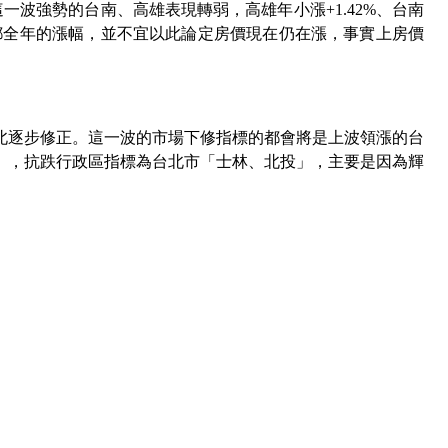
這一波強勢的台南、高雄表現轉弱，高雄年小漲
+1.42%
、台南
都全年的漲幅，並不宜以此論定房價現在仍在漲，事實上房價
北逐步修正。這一波的市場下修指標的都會將是上波領漲的台
」，抗跌行政區指標為台北市「士林、北投」，主要是因為輝