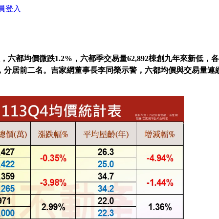
員登入
，六都均價微跌
1.2%
，六都季交易量
62,892
棟創九年來新低，各
，分居前二名。吉家網董事長李同榮示警，六都均價與交易量連