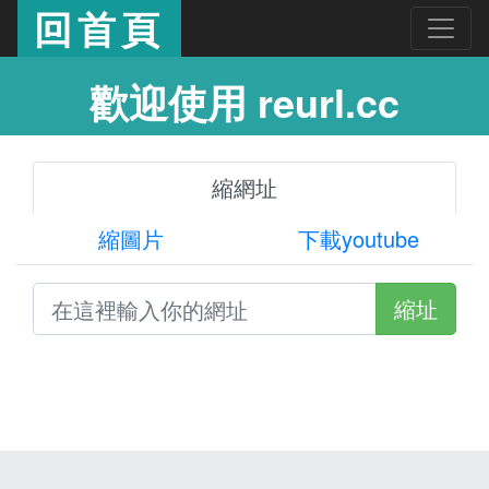
回首頁
歡迎使用 reurl.cc
縮網址
縮圖片
下載youtube
縮址