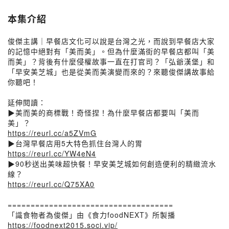
本集介紹
俊傑主講｜早餐店文化可以說是台灣之光，而說到早餐店大家
的記憶中絕對有「美而美」。但為什麼滿街的早餐店都叫「美
而美」？背後有什麼侵權故事一直在打官司？「弘爺漢堡」和
「早安美芝城」也是從美而美演變而來的？來聽俊傑講故事給
你聽吧！
延伸閱讀：
▶美而美的商標戰！奇怪捏！為什麼早餐店都要叫「美而
美」？
https://reurl.cc/a5ZVmG
▶台灣早餐店用5大特色抓住台灣人的胃
https://reurl.cc/YW4eN4
▶90秒送出美味超快餐！早安美芝城如何創造便利的精緻流水
線？
https://reurl.cc/Q75XA0
====================================
「識食物者為俊傑」由《食力foodNEXT》所製播
https://foodnext2015.soci.vip/