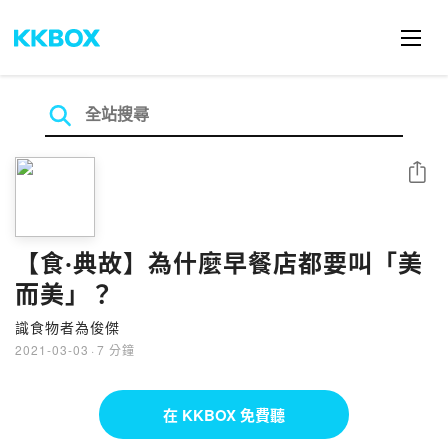
分享
【食‧典故】為什麼早餐店都要叫「美
而美」？
識食物者為俊傑
2021-03-03
·
7 分鐘
在 KKBOX 免費聽