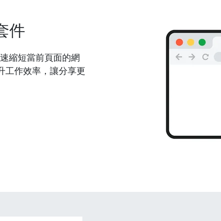
套件
能夠快速縮短當前頁面的網
升工作效率，讓分享更