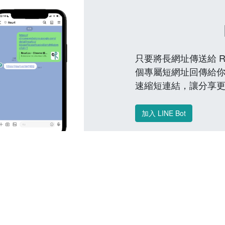
只要將長網址傳送給 Reu
個專屬短網址回傳給你
速縮短連結，讓分享
加入 LINE Bot
常見問題 FAQ