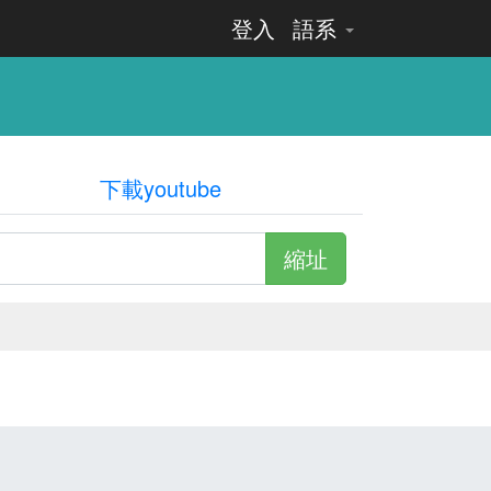
登入
語系
下載youtube
縮址