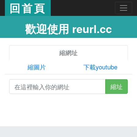
回首頁
歡迎使用 reurl.cc
縮網址
縮圖片
下載youtube
縮址