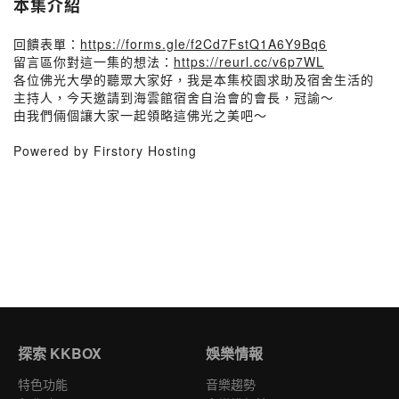
本集介紹
回饋表單：
https://forms.gle/f2Cd7FstQ1A6Y9Bq6
留言區你對這一集的想法：
https://reurl.cc/v6p7WL
各位佛光大學的聽眾大家好，我是本集校園求助及宿舍生活的
主持人，今天邀請到海雲館宿舍自治會的會長，冠諭～
由我們倆個讓大家一起領略這佛光之美吧～
Powered by Firstory Hosting
探索 KKBOX
娛樂情報
特色功能
音樂趨勢