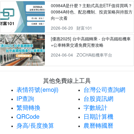
00984A是什麼？主動式高息ETF值得買嗎？
00984A特色、配息機制、投資策略與持股方
向一次看
2026-06-20
財富101
[優惠2025] 台中高鐵轉乘 - 台中高鐵租機車
+公車轉乘交通免費完整攻略
2024-06-04
ZOCHA租機車平台
其他免費線上工具
表情符號(emoji)
台灣公司查詢網
IP查詢
台股資訊網
繁簡轉換
字數統計
QRCode
日期計算機
身高/長度換算
農曆轉國曆