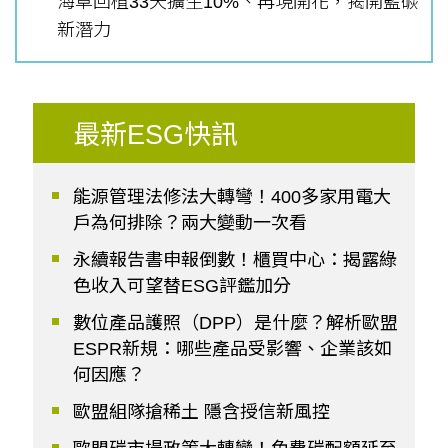
海草回植33天擴生10%、再現開花，揭開藍碳
新潛力
最新ESG快訊
能源管理法修法大轉彎！400多家用電大
戶為何排除？兩大變動一次看
永續報告書申報倒數！櫃買中心：揭露綠
色收入可望替ESG評鑑加分
數位產品護照（DPP）是什麼？解析歐盟
ESPR新規：哪些產品受影響、企業該如
何因應？
歐盟組隊搶稀土 隱含授信新風控