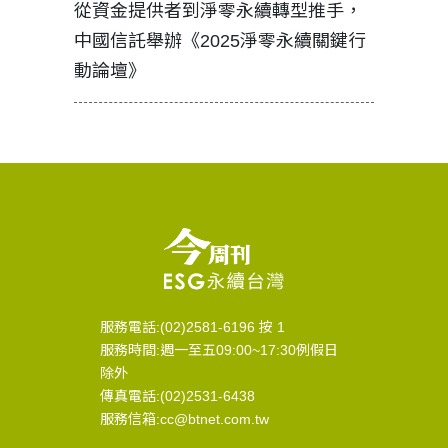
見證醫務
從資金提供者到淨零永續轉型推手，
如何守護
中國信託舉辦《2025淨零永續關鍵行
工改變病
動論壇》
服務電話:(02)2581-6196 按 1
服務時間:週一至五09:00~17:30例假日
除外
傳真電話:(02)2531-6438
服務信箱:cc@btnet.com.tw