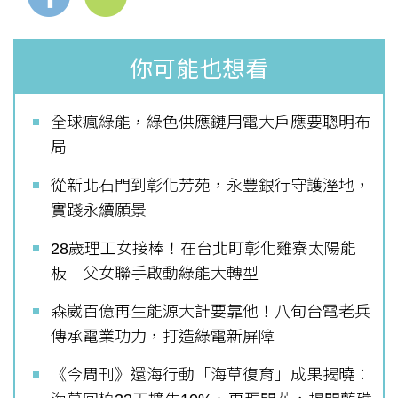
你可能也想看
全球瘋綠能，綠色供應鏈用電大戶應要聰明布
局
從新北石門到彰化芳苑，永豐銀行守護溼地，
實踐永續願景
28歲理工女接棒！在台北盯彰化雞寮太陽能
板 父女聯手啟動綠能大轉型
森崴百億再生能源大計要靠他！八旬台電老兵
傳承電業功力，打造綠電新屏障
《今周刊》還海行動「海草復育」成果揭曉：