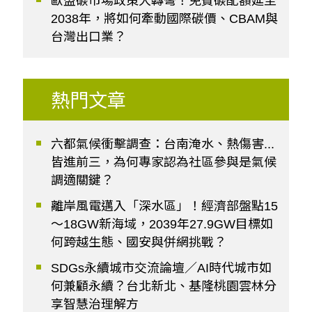
歐盟碳市場政策大轉彎！免費碳配額延至
2038年，將如何牽動國際碳價、CBAM與
台灣出口業？
熱門文章
六都氣候衝擊調查：台南淹水、熱傷害...
皆進前三，為何專家認為社區參與是氣候
調適關鍵？
離岸風電邁入「深水區」！經濟部盤點15
～18GW新海域，2039年27.9GW目標如
何跨越生態、國安與併網挑戰？
SDGs永續城市交流論壇／AI時代城市如
何兼顧永續？台北新北、基隆桃園雲林分
享智慧治理解方