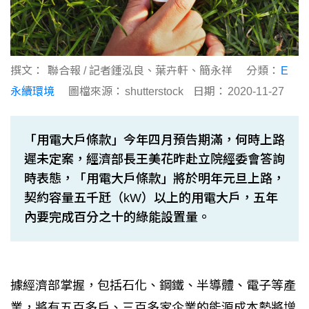
撰文：
聯合報 / 記者鍾泓良、葉卉軒、簡永祥
分類：
E
永續環境
圖檔來源：
shutterstock
日期：
2020-11-27
「用電大戶條款」今年四月預告期滿，何時上路
遲未定案，經濟部長王美花昨赴立院經委會答詢
時表態，「用電大戶條款」將於明年元旦上路，
契約容量五千瓩（kW）以上的用電大戶，五年
內要完成百分之十的綠能設置量。
據經濟部掌握，包括石化、鋼鐵、半導體、電子等產
業，將有五百多戶、三百多家企業的能源成本勢將增