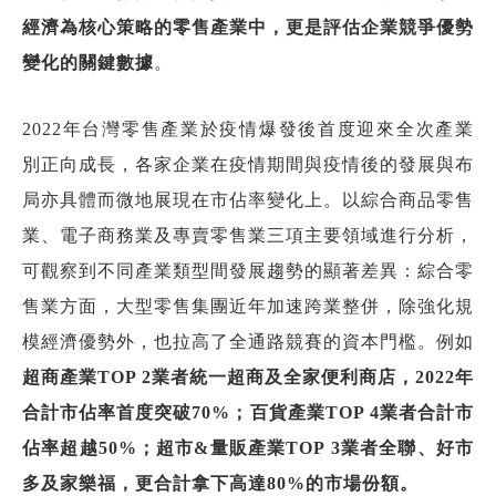
經濟為核心策略的零售產業中，更是評估企業競爭優勢
變化的關鍵數據
。
2022年台灣零售產業於疫情爆發後首度迎來全次產業
別正向成長，各家企業在疫情期間與疫情後的發展與布
局亦具體而微地展現在市佔率變化上。以綜合商品零售
業、電子商務業及專賣零售業三項主要領域進行分析，
可觀察到不同產業類型間發展趨勢的顯著差異：綜合零
售業方面，大型零售集團近年加速跨業整併，除強化規
模經濟優勢外，也拉高了全通路競賽的資本門檻。例如
超商產業
TOP 2
業者統一超商及全家便利商店，
2022
年
合計市佔率首度突破
70%
；百貨產業
TOP 4
業者合計市
佔率超越
50%
；超市
&
量販產業
TOP 3
業者全聯、好市
多及家樂福，更合計拿下高達
80%
的市場份額。